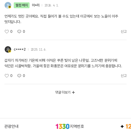
웰컴 배지
아*리
2026. 4. 1.
언제가도 멋진 곳이예요. 직접 들어가 볼 수도 있는데 이곳에서 보는 노을이 아주
멋지답니다.
0
0
신고
c****2
2025. 11. 6.
갑자기 차가워진 기온에 비해 아직은 푸른 빛이 남은 나뭇잎. 고즈넉한 분위기에
약간은 시끌벅적함. 가을에 찾은 화홍문은 여유로운 분위기를 느끼기에 충분합니다.
0
0
신고
댓글 더보기
관광안내
지역번호