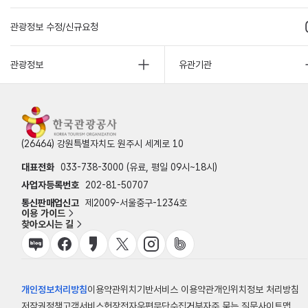
관광정보 수정/신규요청
관광정보
유관기관
(26464) 강원특별자치도 원주시 세계로 10
대표전화
033-738-3000 (유료, 평일 09시~18시)
사업자등록번호
202-81-50707
통신판매업신고
제2009-서울중구-1234호
이용 가이드
찾아오시는 길
개인정보처리방침
이용약관
위치기반서비스 이용약관
개인위치정보 처리방침
저작권정책
고객서비스헌장
전자우편무단수집거부
자주 묻는 질문
사이트맵