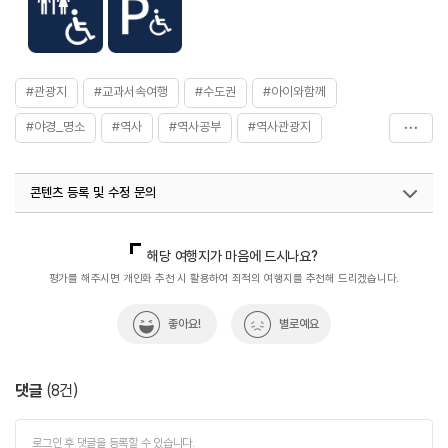
#관광지
#교과서속여행
#수도권
#아이와함께
#야경_명소
#역사
#역사공부
#역사관광지
#역사를품은곳
#역사문화재
#역사속
#역사속으로
콘텐츠 등록 및 수정 문의
#역사여행
#역사유적
#역사유적지
#화홍문
국내디지털마케팅팀
033-813-3500
열린관광콘텐츠팀(열린관광-모두의여행)
033-738-3425
해당 여행지가 마음에 드시나요?
평가를 해주시면 개인화 추천 시 활용하여 최적의 여행지를 추천해 드리겠습니다.
좋아요!
별로예요
댓글
(
8
건)