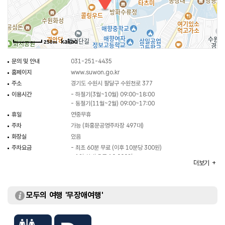
만큼 인기 있는 포토존이다.
250m
문의 및 안내
031-251-4435
홈페이지
www.suwon.go.kr
주소
경기도 수원시 팔달구 수원천로 377
이용시간
- 하절기(3월~10월) 09:00~18:00
- 동절기(11월~2월) 09:00~17:00
휴일
연중무휴
주차
가능 (화홍문공영주차장 497대)
화장실
있음
주차요금
- 최초 60분 무료 (이후 10분당 300원)
- 1일 최대 요금 10,000원
더보기
입장료
무료
모두의 여행 '무장애여행'