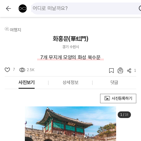
여행지
화홍문(華虹門)
경기 수원시
7개 무지개 모양의 화성 북수문
7
2.5K
1
사진보기
상세정보
댓글
사진등록하기
1
/
18