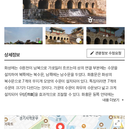
+ 6
관광정보 수정요청
상세정보
화성에는 수원천이 남북으로 가로질러 흐르는데 성의 연결 부분에는 수문을
설치하여 북쪽에는 북수문, 남쪽에는 남수문을 두었다. 화홍문은 화성의
북수문으로 7개의 무지개 모양의 수문이 설치되어 있다. 특징이라면 7개의
수문의 크기가 다르다는 것이다. 가운데 수문이 좌우의 수문보다 넓고 크게
설치되어 우량[雨量]을 효과적으로 조절할 수 있다. 화홍문 동쪽 언덕에는
내용
더보기
화려한 건축미를 자랑하는 방화수류정[訪華隨柳亭]이 있다.
◎ 한류의 매력을 만나는 여행 정보 - 드라마 <선재 업고 튀어>
화홍문은 수문을 밝히는 조명과 산책길 덕분에 야경 명소로 유명하다. 솔이에게
선재가 마음을 고백했던 화홍문 앞 다리는 지금도 팬들이 찾아와 사진을 찍을