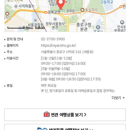
못하였다가 270여 년이 지난 1867년(고종 4)에 다시 지어졌다. 고종 대에 들어
건청궁과 태원전, 집옥재 등이 조성되었으며, 특히 건청궁 옥호루는 1895년
을미사변으로 명성황후가 시해되는 비운의 장소이기도 하다.
1910년 경술국치 후 경복궁은 계획적으로 훼손되기 시작하여 1915년
250m
조선물산공진회를 개최한다는 명분으로 대부분의 전각들이 철거되었고,
1926년에는 조선총독부 청사를 지어 경복궁의 경관을 훼손하였다. 이후
문의 및 안내
02-3700-3900
1990년대부터 본격적으로 경복궁 복원공사가 진행되었고, 1995년부터
홈페이지
https://royal.khs.go.kr/
1997년까지 조선총독부 청사를 철거하였으며 흥례문 일원, 침전 권역,
주소
서울특별시 종로구 사직로 161 (세종로)
건청궁과 태원전, 그리고 광화문 등이 복원되어 현재에 이르고 있다.
이용시간
[1월~2월/11월~12월]
경복궁에는 조선시대의 대표적인 건축물인 경회루와 향원정의 연못이 원형대로
09:00~17:00 (입장마감 16:00)
남아 있으며, 근정전의 월대와 조각상들은 당시의 조각미술을 대표한다. 현재
[3월~5월/9월~10월]
09:00~18:00 (입장마감 17:00)
흥례문 밖 서편에는 국립고궁 박물관이 위치하고 있고, 경복궁 내 향원정의
[6월~8월] 09:00~18:30 (입장마감 17:30)
동편에는 국립민속 박물관이 위치하고 있다.
휴일
매주 화요일
경복궁의 주요 문화재로는 사적 경복궁, 국보 경복궁 근정전, 국보 경복궁
※ 단, 정기휴일이 공휴일 및 대체공휴일과 겹칠 경우에는
경회루, 보물 경복궁 자경전, 보물 경복궁 자경전 십장생 굴뚝, 보물 경복궁
개방하며, 그 다음의 첫 번째 비공휴일이 정기휴일임
더보기
아미산굴뚝, 보물 경복궁 근정문 및 행각, 보물 경복궁 풍기대 등이 있다.
주차
가능 (승용차 240대 / 버스 50대)
지정현황
사적 경복궁 (1963.01.21 지정)
연관 여행상품 보기
화장실
있음
◎ 한류의 매력을 만나는 여행 정보
주차요금
[소형차] 기본 1시간 3,000원 / 초과 시 매 10분마다 800원
미국의 국민 TV 쇼 ‘더 투나잇 쇼 스타링 지미 팰런’에서는 ‘BTS위크’라는
[중·대형차] 기본 1시간 5,000원 / 초과 시 매 10분마다
이름을 붙여 닷새간 BTS 특별 방송을 진행했는데, 그중 BTS가 ‘맵 오브 더 솔 :