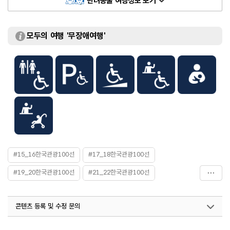
반려동물 여행정보 보기
800원
페르소나’ 미니앨범 수록곡 ‘소우주’와 ‘IDOL’을 부른 장소가 화제다. 그 장소는
입장료
- 개인 대인 3,000원
바로 조선시대의 궁궐 중 하나인 ‘경복궁’의 경회루와 근정전이다. 보랏빛 조명에
- 단체(10인 이상) 대인 2,400원
아름답게 빛나던 경복궁에서 한국의 과거를 체험해 보길 추천한다.
※ 무료 : 만 24세 이하 및 만 65세 이상 내국인(신분증 지참)
모두의 여행 '무장애여행'
/ 만 18세 이하 및 만 65세 이상 외국인
※ 그 외 무료관람 및 할인 대상의 자세한 사항은 홈페이지
참고
#15_16한국관광100선
#17_18한국관광100선
#19_20한국관광100선
#21_22한국관광100선
#23_24한국관광100선
#25_26한국관광100선
#BTS
콘텐츠 등록 및 수정 문의
#bts여행
#bts투어
#가족여행
#경복궁
#고궁
#관광지
#교과서속여행
#당일치기여행
#서울
국내디지털마케팅팀
033-813-3500