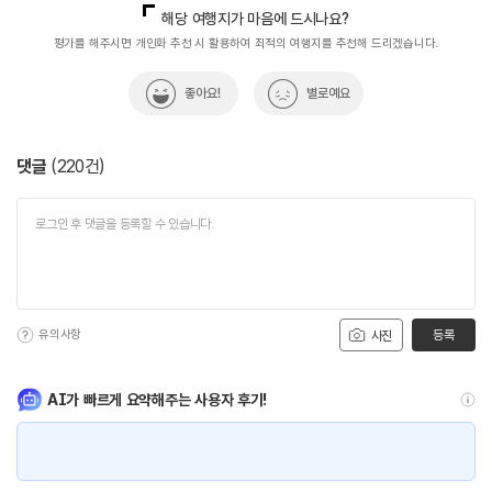
국내여행진흥팀(한국관광100선)
033-738-3415
해당 여행지가 마음에 드시나요?
#서울근교여행
#서울여행
#서울여행코스
#수도권
열린관광콘텐츠팀(열린관광-모두의여행)
033-738-3425
평가를 해주시면 개인화 추천 시 활용하여 최적의 여행지를 추천해 드리겠습니다.
#아이와함께
#액티브시니어
#역사
#역사유적지
좋아요!
별로예요
#연인과함께
#인생샷
#전통역사문화체험
#종로
#종로가볼만한곳
#친구와함께
#한국관광100선
댓글
(
220
건)
유의사항
등록
사진
AI가 빠르게 요약해주는 사용자 후기!