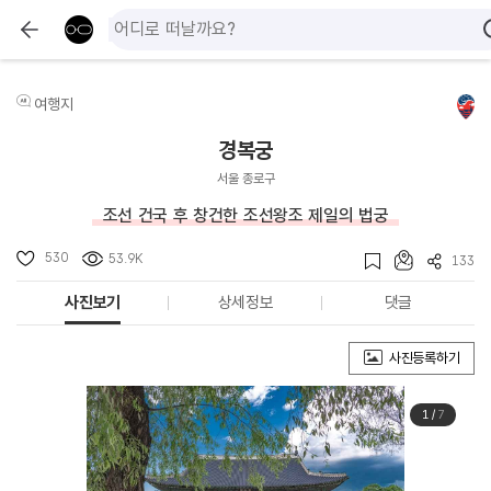
여행지
경복궁
서울 종로구
조선 건국 후 창건한 조선왕조 제일의 법궁
530
53.9K
133
사진보기
상세정보
댓글
사진등록하기
1
/
7