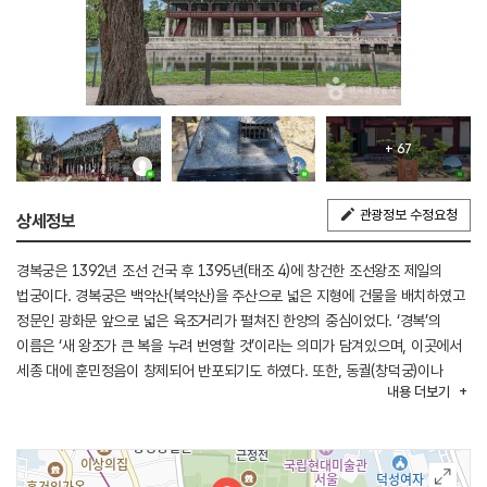
+ 67
관광정보 수정요청
상세정보
경복궁은 1392년 조선 건국 후 1395년(태조 4)에 창건한 조선왕조 제일의
법궁이다. 경복궁은 백악산(북악산)을 주산으로 넓은 지형에 건물을 배치하였고
정문인 광화문 앞으로 넓은 육조거리가 펼쳐진 한양의 중심이었다. ‘경복’의
이름은 ‘새 왕조가 큰 복을 누려 번영할 것’이라는 의미가 담겨있으며, 이곳에서
세종 대에 훈민정음이 창제되어 반포되기도 하였다. 또한, 동궐(창덕궁)이나
내용
더보기
서궐(경희궁)에 비해 위치가 북쪽에 있어 ‘북궐’이라 불리기도 했다.
경복궁 근정전에서 즉위식을 가진 왕들을 보면 제2대 정종, 제4대 세종, 제6대
단종, 제7대 세조, 제9대 성종, 제11대 중종, 제13대 명종 등이 있다.
경복궁은 1592년(선조 25) 임진왜란으로 소실되었는데, 그 후 복구되지