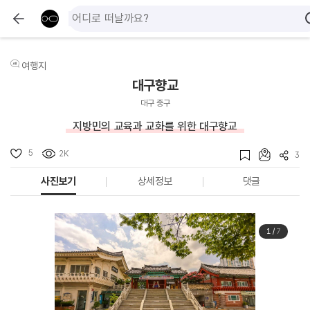
여행지
대구향교
대구 중구
지방민의 교육과 교화를 위한 대구향교
5
2K
3
사진보기
상세정보
댓글
1
/
7