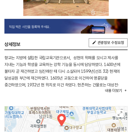
직접 찍은 사진을 등록해 주세요.
관광정보 수정요청
상세정보
향교는 지방에 설립한 국립교육기관으로서，성현의 위패를 모시고 제사를
지내는 기능과 학생을 교육하는 강학 기능을 동시에 담당하였다. 1400년에
불타자 곧 재건하였고 임진왜란 때 다시 소실되어 1599년(선조 32) 현재의
달성공원 부근에 재건하였다. 1605년 교동으로 이건하여 명륜당을
중건하였으며, 1932년 현 위치로 이건 하였다. 현존하는 건물로는 대성전·
내용
더보기
명륜당·동재(東齋)·서재(西齋)·문묘·삼문 등이 있으며, 향교 내에는 대구성
(大邱城)의 축성 및 유래를 기록한 축성비(築城碑)와 수성비(修城碑),
경상도관찰사·판관·군수 등을 지냈던 사람들의 불망비(不忘碑)·송덕비 등이
있다. 조선시대에는 국가로부터 토지와 전적·노비 등을 지급받아 교관이 정원
30인의 교생을 가르쳤으나, 갑오개혁 이후 신학제 실시에 따라 교육적 기능은
없어지고 봄·가을에 석전(釋奠)을 봉행하며 초하루·보름에 분향을 하고 있다.