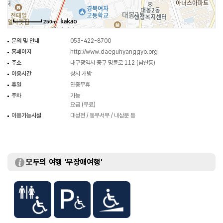
250m
문의 및 안내
053-422-8700
홈페이지
http://www.daeguhyanggyo.org
주소
대구광역시 중구 명륜로 112 (남산동)
이용시간
상시 개방
휴일
연중무휴
주차
가능
요금 (무료)
이용가능시설
대성전 / 동무서무 / 내삼문 등
모두의 여행 '무장애여행'