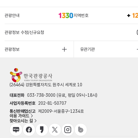
관광안내
지역번호
관광정보 수정/신규요청
관광정보
유관기관
(26464) 강원특별자치도 원주시 세계로 10
대표전화
033-738-3000 (유료, 평일 09시~18시)
사업자등록번호
202-81-50707
통신판매업신고
제2009-서울중구-1234호
이용 가이드
찾아오시는 길