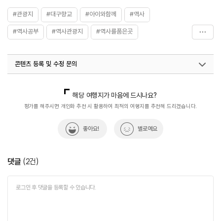
#관광지
#대구향교
#아이와함께
#역사
#역사공부
#역사관광지
#역사를품은곳
#역사문화재
#역사속
#역사속으로
#역사유적
콘텐츠 등록 및 수정 문의
#역사유적지
#역사이야기
#역사탐방
#역사탐험
국내디지털마케팅팀
033-813-3500
열린관광콘텐츠팀(열린관광-모두의여행)
033-738-3425
해당 여행지가 마음에 드시나요?
평가를 해주시면 개인화 추천 시 활용하여 최적의 여행지를 추천해 드리겠습니다.
좋아요!
별로예요
댓글
(
2
건)