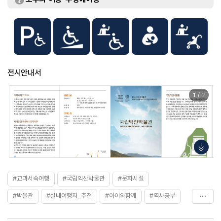
전시안내서
1
/
2
#교과서속여행
#국립익산박물관
#문화시설
#박물관
#실내여행지_추천
#아이와함께
#역사공부
#역사를품은곳
#역사속
#역사여행
#전라권