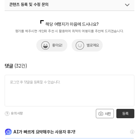
콘텐츠 등록 및 수정 문의
#전시관
#체험학습
#친구와함께
국내디지털마케팅팀
033-813-3500
열린관광콘텐츠팀(열린관광-모두의여행)
033-738-3425
해당 여행지가 마음에 드시나요?
평가를 해주시면 개인화 추천 시 활용하여 최적의 여행지를 추천해 드리겠습니다.
좋아요!
별로예요
댓글
(
32
건)
유의사항
등록
사진
AI가 빠르게 요약해주는 사용자 후기!