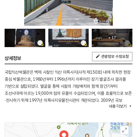
+ 17
관광정보 수정요청
상세정보
국립익산박물관은 백제 사찰인 익산 미륵사지(사적 제150호) 내에 위치한 현장
중심 박물관으로, 1980년부터 1996년까지 이루어진 장기 발굴조사 결과를
기반으로 설립되었다. 발굴을 통해 사찰의 가람배치와 함께 창건기부터
조선시대에 이르는 19,000여 점의 유물이 수습되었으며, 이를 효율적으로 보존
·전시하기 위해 1997년 미륵사지유물전시관이 개관되었다. 2009년 국보
내용
더보기
제11호 미륵사지 석탑의 해체·보수 과정에서 다량의 사리장엄구가 출토되었고,
2015년에는 미륵사지와 왕궁리 유적이 유네스코 세계유산으로 등재되었다.
같은 해 말, 기존 전시관은 국립으로 승격되며 미륵사지 출토 유물의 체계적
관리를 담당하게 되었다. 박물관은 다양한 전시와 교육 프로그램을 통해 지역
문화 발전과 국민의 문화 향유권 확대에 기여하고 있다.