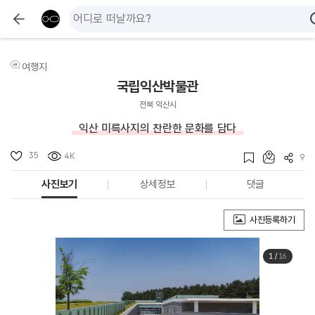
여행지
국립익산박물관
전북 익산시
익산 미륵사지의 찬란한 문화를 담다
35
4K
9
사진보기
상세정보
댓글
사진등록하기
1
/
16