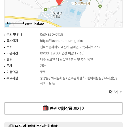
250m
문의 및 안내
063-830-0915
홈페이지
https://iksan.museum.go.kr/
주소
전북특별자치도 익산시 금마면 미륵사지로 362
이용시간
09:00~18:00 (입장 마감 17:30)
휴일
매주 월요일 / 1월 1일 / 설날 및 추석 당일
주차
가능
이용요금
무료
주요시설
중앙홀 / 역사문화실 / 건축문화실 / 어린이체험실 / 뮤지엄샵 /
세미나실 등
화장실
있음
더보기
체험프로그램
퍼즐 맞추기 / 포토존 / 미륵사지 VR체험 등
연관 여행상품 보기
모두의 여행 '무장애여행'