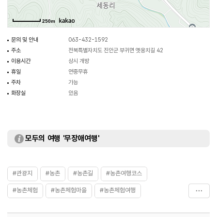
250m
문의 및 안내
063-432-1592
주소
전북특별자치도 진안군 부귀면 옛웅치길 42
이용시간
상시 개방
휴일
연중무휴
주차
가능
화장실
있음
모두의 여행 '무장애여행'
#관광지
#농촌
#농촌길
#농촌여행코스
#농촌체험
#농촌체험마을
#농촌체험여행
#농촌체험학습
#자연좋은곳
#자연환경
#체험