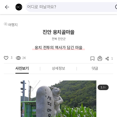
여행지
진안 웅치골마을
전북 진안군
웅치 전투의 역사가 담긴 마을
3
2K
1
사진보기
상세정보
댓글
1
/
6