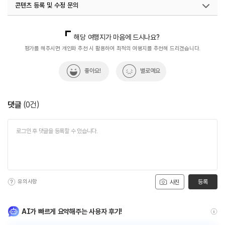
콘텐츠 등록 및 수정 문의
#휴식공간
#휴식여행
#휴식하기
#휴식하기좋은곳
국내디지털마케팅팀
033-813-3500
해당 여행지가 마음에 드시나요?
평가를 해주시면 개인화 추천 시 활용하여 최적의 여행지를 추천해 드리겠습니다.
좋아요!
별로예요
댓글
(
0
건)
유의사항
등록
사진
AI가 빠르게 요약해주는 사용자 후기!