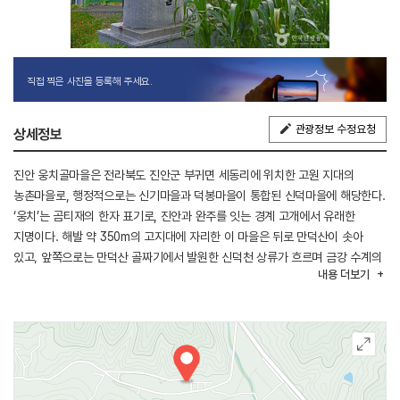
직접 찍은 사진을 등록해 주세요.
관광정보 수정요청
상세정보
진안 웅치골마을은 전라북도 진안군 부귀면 세동리에 위치한 고원 지대의
농촌마을로, 행정적으로는 신기마을과 덕봉마을이 통합된 신덕마을에 해당한다.
‘웅치’는 곰티재의 한자 표기로, 진안과 완주를 잇는 경계 고개에서 유래한
지명이다. 해발 약 350m의 고지대에 자리한 이 마을은 뒤로 만덕산이 솟아
있고, 앞쪽으로는 만덕산 골짜기에서 발원한 신덕천 상류가 흐르며 금강 수계의
내용
더보기
일부를 이룬다. 자연환경과 지형이 어우러진 전형적인 산간 농촌 경관을
보여준다. 또한 임진왜란 당시 전주성을 방어하기 위해 의병과 왜군 사이에
치열한 전투가 벌어졌던 ‘웅치전투’의 역사적 현장으로, 호남 곡창 지대를 지켜낸
중요한 전적지로 평가된다.