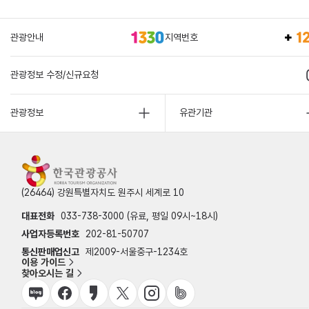
관광안내
지역번호
관광정보 수정/신규요청
관광정보
유관기관
(26464) 강원특별자치도 원주시 세계로 10
대표전화
033-738-3000 (유료, 평일 09시~18시)
사업자등록번호
202-81-50707
통신판매업신고
제2009-서울중구-1234호
이용 가이드
찾아오시는 길