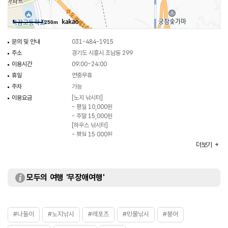
250m
문의 및 안내
031-484-1915
주소
경기도 시흥시 조남동 299
이용시간
09:00~24:00
휴일
연중무휴
주차
가능
이용요금
[노지 낚시터]
- 평일 10,000원
- 주말 15,000원
[하우스 낚시터]
- 평일 15,000원
- 주말 20,000원
더보기
화장실
있음
모두의 여행 '무장애여행'
#나들이
#노지낚시
#레포츠
#민물낚시
#붕어