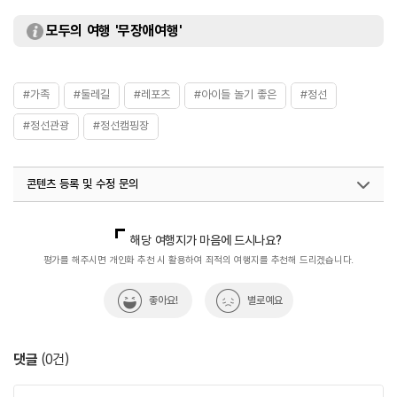
모두의 여행 '무장애여행'
#가족
#둘레길
#레포츠
#아이들 놀기 좋은
#정선
#정선관광
#정선캠핑장
콘텐츠 등록 및 수정 문의
국내디지털마케팅팀
033-813-3500
해당 여행지가 마음에 드시나요?
평가를 해주시면 개인화 추천 시 활용하여 최적의 여행지를 추천해 드리겠습니다.
좋아요!
별로예요
댓글
(
0
건)