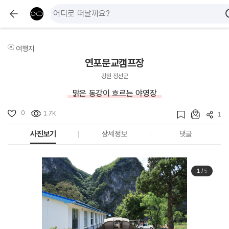
여행지
연포분교캠프장
강원 정선군
맑은 동강이 흐르는 야영장
0
1.7K
1
사진보기
상세정보
댓글
1
/
5