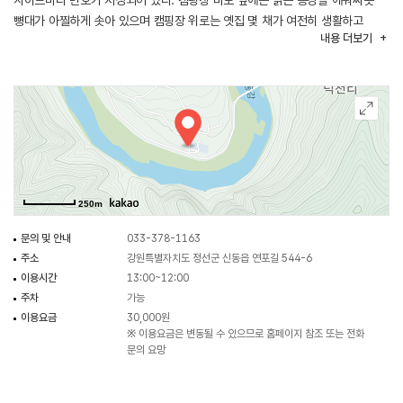
사이트마다 번호가 지정되어 있다. 캠핑장 바로 앞에는 맑은 동강을 에워싸듯
뼝대가 아찔하게 솟아 있으며 캠핑장 위로는 옛집 몇 채가 여전히 생활하고
내용
더보기
있다. 캠핑장에는 족구장과 주차장, 개수대, 화장실, 정자, 전망대 겸 포토존,
그네도 준비되어 있다.
250m
문의 및 안내
033-378-1163
주소
강원특별자치도 정선군 신동읍 연포길 544-6
이용시간
13:00~12:00
주차
가능
이용요금
30,000원
※ 이용요금은 변동될 수 있으므로 홈페이지 참조 또는 전화
문의 요망