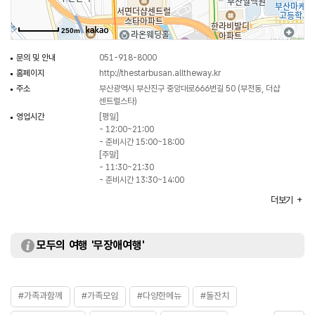
뜻깊게 만들어주는 장소이다.
250m
문의 및 안내
051-918-8000
홈페이지
http://thestarbusan.alltheway.kr
주소
부산광역시 부산진구 중앙대로666번길 50 (부전동, 더샵
센트럴스타)
영업시간
[평일]
- 12:00~21:00
- 준비시간 15:00~18:00
[주말]
- 11:30~21:30
- 준비시간 13:30~14:00
※ 자세한 사항은 전화문의 요망
더보기
휴일
매주 월요일, 화요일
주차
가능
대표메뉴
더스타모듬회도시락
모두의 여행 '무장애여행'
취급메뉴
더스타홈파티 / 뷔페 등
화장실
있음
#가족과함께
#가족모임
#다양한메뉴
#돌잔치