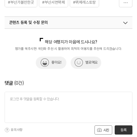
#부산가볼만한곳
#부산서면뷔페
#뷔페레스토랑
#음식
콘텐츠 등록 및 수정 문의
국내디지털마케팅팀
033-813-3500
해당 여행지가 마음에 드시나요?
평가를 해주시면 개인화 추천 시 활용하여 최적의 여행지를 추천해 드리겠습니다.
좋아요!
별로예요
댓글
(
0
건)
유의사항
등록
사진