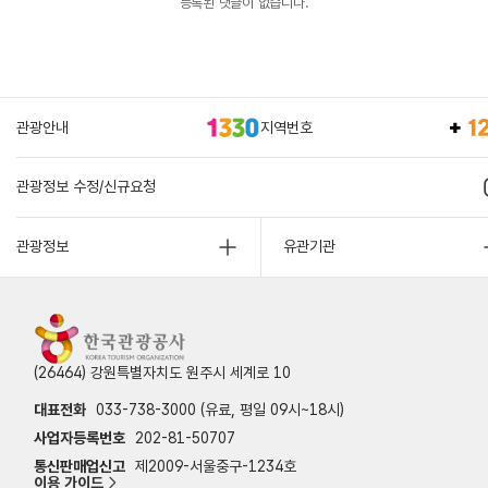
등록된 댓글이 없습니다.
관광안내
지역번호
관광정보 수정/신규요청
관광정보
유관기관
(26464) 강원특별자치도 원주시 세계로 10
대표전화
033-738-3000 (유료, 평일 09시~18시)
사업자등록번호
202-81-50707
통신판매업신고
제2009-서울중구-1234호
이용 가이드