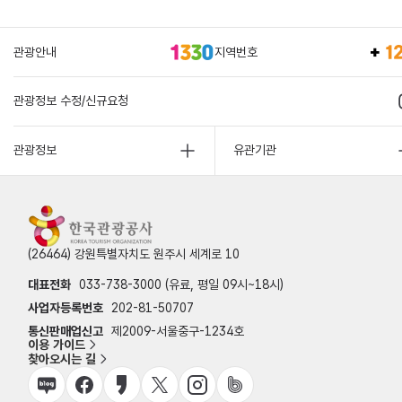
관광안내
지역번호
관광정보 수정/신규요청
관광정보
유관기관
(26464) 강원특별자치도 원주시 세계로 10
대표전화
033-738-3000 (유료, 평일 09시~18시)
사업자등록번호
202-81-50707
통신판매업신고
제2009-서울중구-1234호
이용 가이드
찾아오시는 길