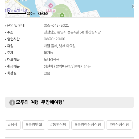
250m
문의 및 안내
055-642-8021
주소
경상남도 통영시 정동4길 58 한산섬식당
영업시간
06:30~20:00
휴일
매달 둘쨰, 넷째 화요일
주차
불가능
대표메뉴
도다리쑥국
취급메뉴
생선회 / 뽈락매운탕 / 물메기탕 등
화장실
있음
모두의 여행 '무장애여행'
#음식
#통영맛집
#통영식당
#통영한산섬식당
#한산섬식당