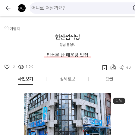
여행지
한산섬식당
경남 통영시
입소문 난 매운탕 맛집
0
1.2K
40
사진보기
상세정보
댓글
1
/
6