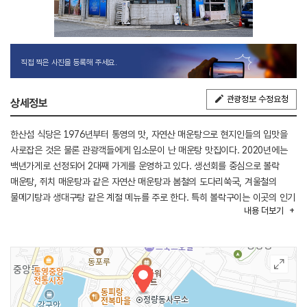
직접 찍은 사진을 등록해 주세요.
관광정보 수정요청
상세정보
한산섬 식당은 1976년부터 통영의 맛, 자연산 매운탕으로 현지인들의 입맛을
사로잡은 것은 물론 관광객들에게 입소문이 난 매운탕 맛집이다. 2020년에는
백년가게로 선정되어 2대째 가게를 운영하고 있다. 생선회를 중심으로 볼락
매운탕, 쥐치 매운탕과 같은 자연산 매운탕과 봄철의 도다리쑥국, 겨울철의
물메기탕과 생대구탕 같은 계절 메뉴를 주로 한다. 특히 볼락구이는 이곳의 인기
내용
더보기
메뉴인데 볼락에 큼직하게 칼집을 내어 소금을 친 후 살짝 탈 정도로 익히면
얇은 껍질은 바삭하고 속살은 잘 익어 고소한 맛이 일품이다. 고추장 대신에
마늘과 고춧가루, 고추 등으로 맛을 낸 매운탕은 냄비에 나오는 것이 아닌
통영식으로 1인분씩 국그릇에 담아내 맑고 개운한 게 특징이다. 근처에 통영
케이블카와 동피랑 벽화마을이 가까워 함께 연계해 여행하는 것을 추천한다.