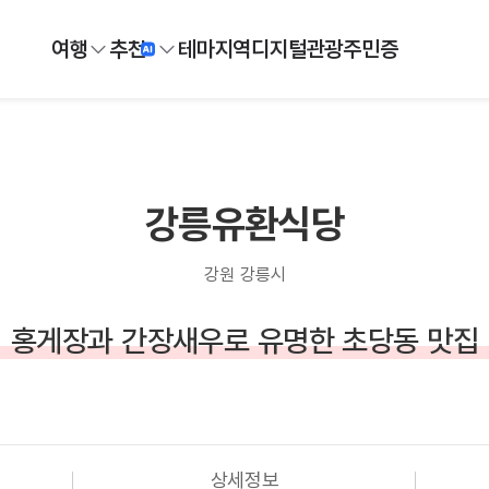
여행
추천
테마
지역
디지털
관광주민증
강릉유환식당
강원 강릉시
홍게장과 간장새우로 유명한 초당동 맛집
상세정보