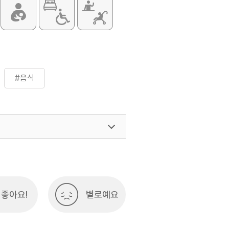
#음식
여행)
033-738-3425
좋아요!
별로예요