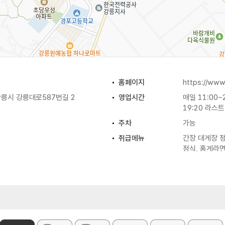
홈페이지
https://www
릉시 강릉대로587번길 2
영업시간
매일 11:00~
19:20 라스
주차
가능
취급메뉴
간장 대게장 정
정식, 홍게라면