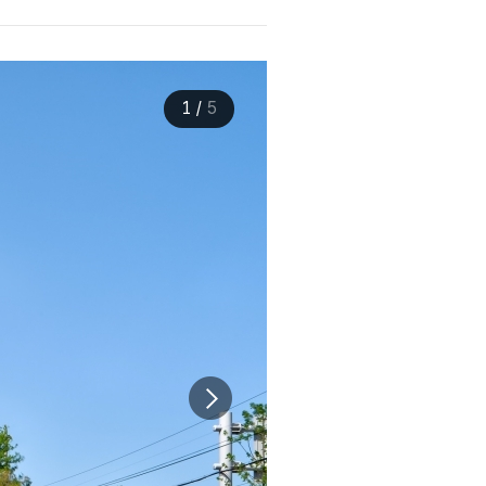
1
/
5