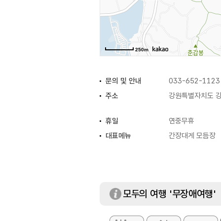
250m
문의 및 안내
033-652-1123
주소
강원특별자치도 강
휴일
연중무휴
대표메뉴
간장대게 모듬장
모두의 여행 '무장애여행'