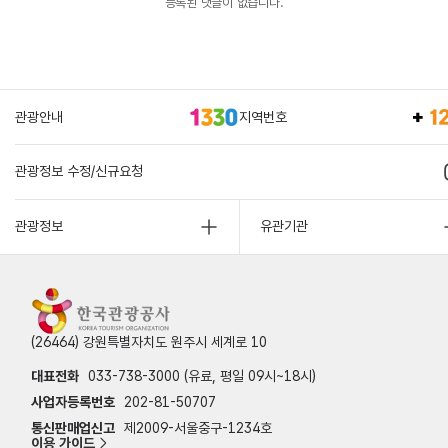
등록된 댓글이 없습니다.
관광안내
지역번호
관광정보 수정/신규요청
관광정보
유관기관
(26464) 강원특별자치도 원주시 세계로 10
대표전화
033-738-3000 (유료, 평일 09시~18시)
사업자등록번호
202-81-50707
통신판매업신고
제2009-서울중구-1234호
이용 가이드