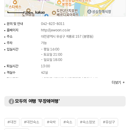
250m
문의 및 안내
042-823-8011
홈페이지
http://jawoori.co.kr
주소
대전광역시 유성구 계룡로 157 (봉명동)
주차
가능
입실시간
- 평일 16:00
- 토요일 21:00
- 일요일 18:00
퇴실시간
13:00
객실수
42실
객실유형
스탠다드 / 디자인 / 바디프렌드 / 트윈 / 스파
더보기
모두의 여행 '무장애여행'
#대전
#대전숙소
#숙박
#숙소
#숙소정보
#유성구