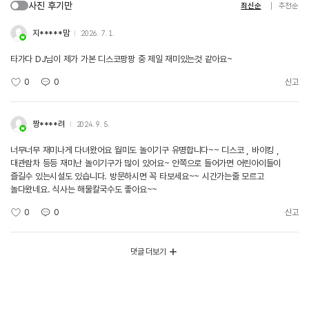
사진 후기만
최신순
추천순
지*****맘
2026. 7. 1.
타가다 DJ님이 제가 가본 디스코팡팡 중 제일 재미있는것 같아요~
0
0
신고
짱****려
2024. 9. 5.
너무너무 재미나게 다녀왔어요 월미도 놀이기구 유명합니다~~ 디스코 , 바이킹 ,
대관람차 등등 재미난 놀이기구가 많이 있어요~ 안쪽으로 들어가면 어린아이들이
즐길수 있는시설도 있습니다. 방문하시면 꼭 타보세요~~ 시간가는줄 모르고
놀다왔네요. 식사는 해물칼국수도 좋아요~~
0
0
신고
댓글 더보기