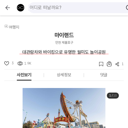
여행지
마이랜드
인천 제물포구
대관람차와 바이킹으로 유명한 월미도 놀이공원
3
1.9K
1
사진보기
상세정보
댓글
1
/
10