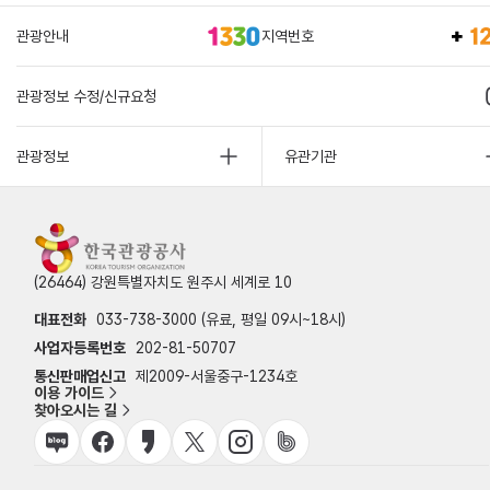
관광안내
지역번호
관광정보 수정/신규요청
관광정보
유관기관
(26464) 강원특별자치도 원주시 세계로 10
대표전화
033-738-3000 (유료, 평일 09시~18시)
사업자등록번호
202-81-50707
통신판매업신고
제2009-서울중구-1234호
이용 가이드
찾아오시는 길