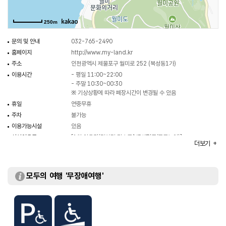
마이랜드는 월미도의 대표 테마파크다. 바다 전망과 아찔한 스릴감을 동시에
갖춘 놀이 시설을 즐긴 뒤, 가까운 월미 전망대, 송월동 동화마을에 들러 산책을
250m
즐겨도 좋다.
문의 및 안내
032-765-2490
홈페이지
http://www.my-land.kr
주소
인천광역시 제물포구 월미로 252 (북성동1가)
이용시간
- 평일 11:00~22:00
- 주말 10:30~00:30
※ 기상상황에 따라 폐장시간이 변경될 수 있음
휴일
연중무휴
주차
불가능
이용가능시설
있음
시설이용료
[1회 이용권(타가다 디스코/VR체험존/물공놀이)]
더보기
-대인 7,000원
-소인 7,000원
[1회 이용권(그 외 놀이시설)]
-대인 7,000원
모두의 여행 '무장애여행'
-소인 6,000원
- 선택 할인권 (대인 3종선택) 19,000원
- 선택 할인권(소인 5종선택) 26,000원
※ 선택할인권은 1인 사용권
※ 기구별 요금 안내는 홈페이지 참조