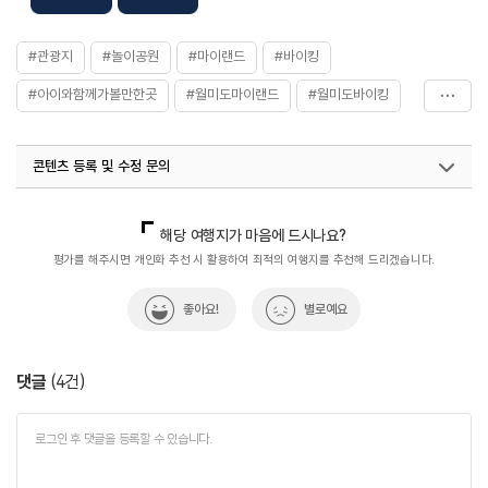
#관광지
#놀이공원
#마이랜드
#바이킹
#아이와함께가볼만한곳
#월미도마이랜드
#월미도바이킹
#인천가볼만한곳
#인천데이트코스
콘텐츠 등록 및 수정 문의
국내디지털마케팅팀
033-813-3500
열린관광콘텐츠팀(열린관광-모두의여행)
033-738-3425
해당 여행지가 마음에 드시나요?
평가를 해주시면 개인화 추천 시 활용하여 최적의 여행지를 추천해 드리겠습니다.
좋아요!
별로예요
댓글
(
4
건)