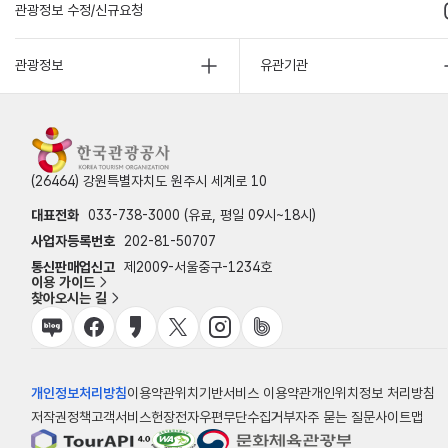
관광정보 수정/신규요청
관광정보
유관기관
(26464) 강원특별자치도 원주시 세계로 10
대표전화
033-738-3000 (유료, 평일 09시~18시)
사업자등록번호
202-81-50707
통신판매업신고
제2009-서울중구-1234호
이용 가이드
찾아오시는 길
개인정보처리방침
이용약관
위치기반서비스 이용약관
개인위치정보 처리방침
저작권정책
고객서비스헌장
전자우편무단수집거부
자주 묻는 질문
사이트맵