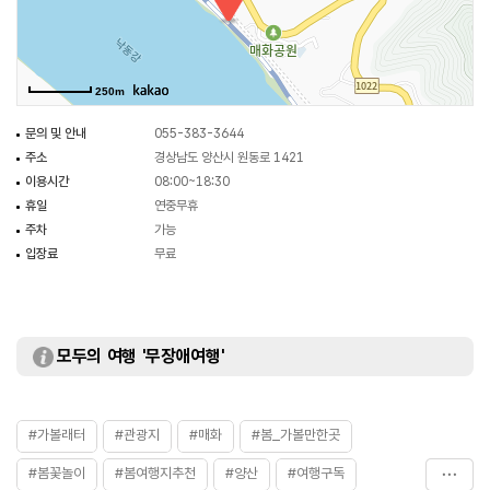
250m
문의 및 안내
055-383-3644
주소
경상남도 양산시 원동로 1421
이용시간
08:00~18:30
휴일
연중무휴
주차
가능
입장료
무료
모두의 여행 '무장애여행'
#가볼래터
#관광지
#매화
#봄_가볼만한곳
#봄꽃놀이
#봄여행지추천
#양산
#여행구독