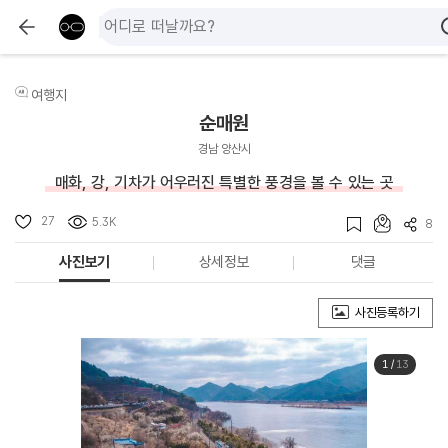
여행지
순매원
경남 양산시
매화, 강, 기차가 어우러진 특별한 풍경을 볼 수 있는 곳
27
5.3K
8
사진보기
상세정보
댓글
사진등록하기
1
/
13