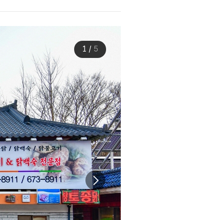
1
/
5