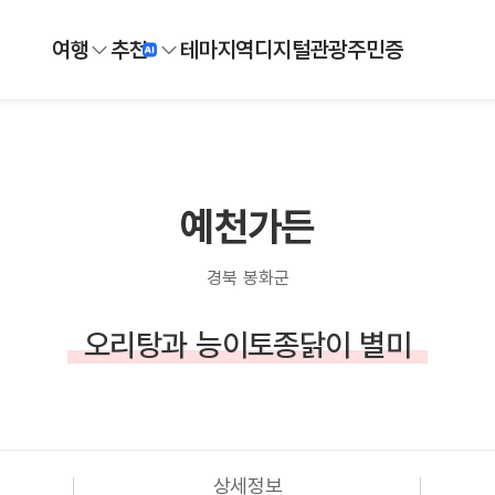
여행
추천
테마
지역
디지털
관광주민증
예천가든
경북 봉화군
오리탕과 능이토종닭이 별미
상세정보