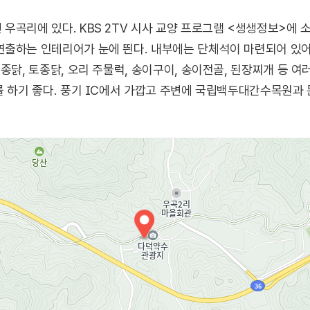
우곡리에 있다. KBS 2TV 시사 교양 프로그램 <생생정보>에 
출하는 인테리어가 눈에 띈다. 내부에는 단체석이 마련되어 있어 
종닭, 토종닭, 오리 주물럭, 송이구이, 송이전골, 된장찌개 등 여
를 하기 좋다. 풍기 IC에서 가깝고 주변에 국립백두대간수목원과