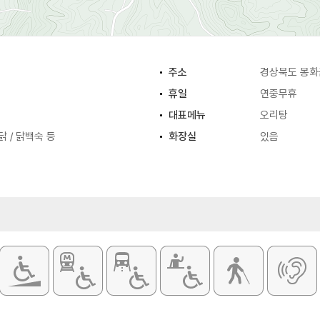
주소
경상북도 봉화
휴일
연중무휴
대표메뉴
오리탕
닭 / 닭백숙 등
화장실
있음