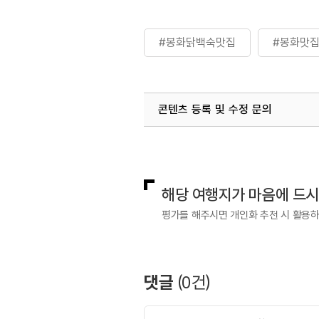
#봉화닭백숙맛집
#봉화맛
콘텐츠 등록 및 수정 문의
국내디지털마케팅팀
033-813-3
해당 여행지가 마음에 드
평가를 해주시면 개인화 추천 시 활용
댓글
(
0
건)