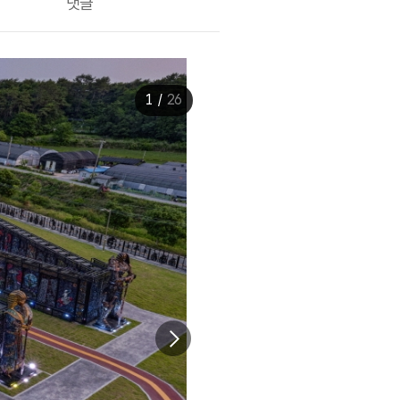
댓글
1
/
26