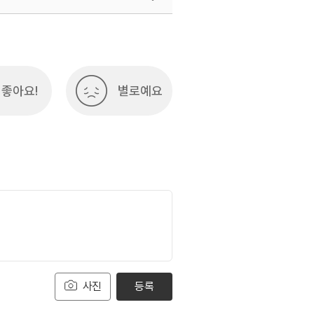
여행)
033-738-3425
좋아요!
별로예요
사진
등록