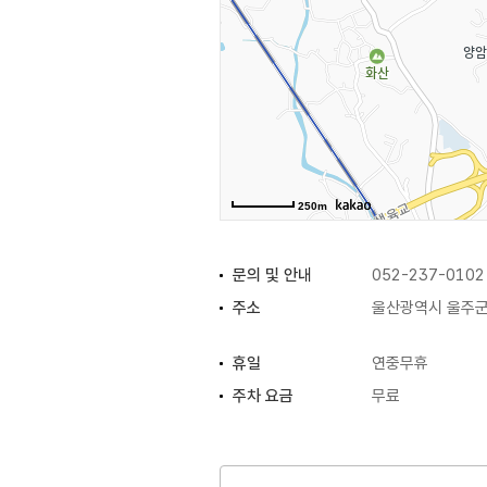
250m
문의 및 안내
052-237-0102
주소
울산광역시 울주군
휴일
연중무휴
주차 요금
무료
화장실
있음