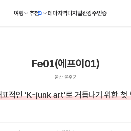
여행
추천
테마
지역
디지털
관광주민증
Fe01(에프이01)
울산 울주군
표적인 ‘K-junk art’로 거듭나기 위한 첫