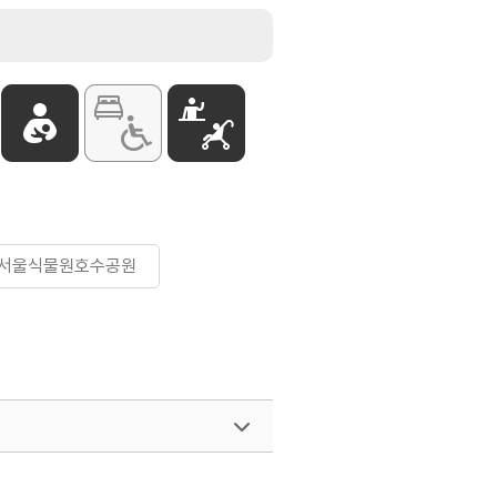
#서울식물원호수공원
여행)
033-738-3425