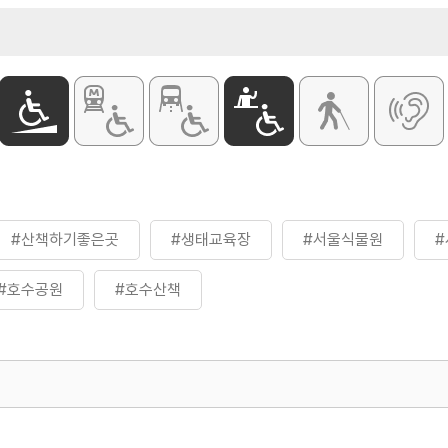
#산책하기좋은곳
#생태교육장
#서울식물원
#호수공원
#호수산책
500
열린관광콘텐츠팀(열린관광-모두의