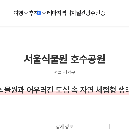
여행
추천
테마
지역
디지털
관광주민증
서울식물원 호수공원
서울 강서구
식물원과 어우러진 도심 속 자연 체험형 생
상세정보