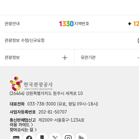
관광안내
지역번호
관광정보 수정/신규요청
관광정보
유관기관
(26464) 강원특별자치도 원주시 세계로 10
대표전화
033-738-3000 (유료, 평일 09시~18시)
사업자등록번호
202-81-50707
통신판매업신고
제2009-서울중구-1234호
이용 가이드
찾아오시는 길