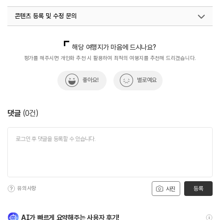
콘텐츠 등록 및 수정 문의
국내디지털마케팅팀
033-813-3500
해당 여행지가 마음에 드시나요?
평가를 해주시면 개인화 추천 시 활용하여 최적의 여행지를 추천해 드리겠습니다.
좋아요!
별로예요
댓글
(
0
건)
유의사항
등록
사진
AI가 빠르게 요약해주는 사용자 후기!