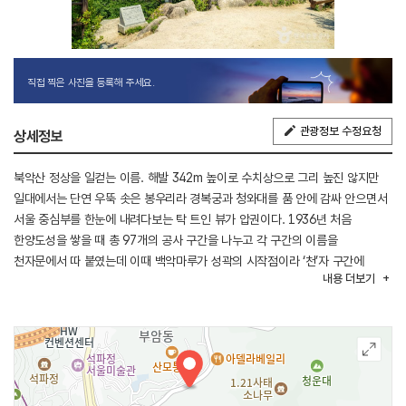
직접 찍은 사진을 등록해 주세요.
관광정보 수정요청
상세정보
북악산 정상을 일컫는 이름. 해발 342m 높이로 수치상으로 그리 높진 않지만
일대에서는 단연 우뚝 솟은 봉우리라 경복궁과 청와대를 품 안에 감싸 안으면서
서울 중심부를 한눈에 내려다보는 탁 트인 뷰가 압권이다. 1936년 처음
한양도성을 쌓을 때 총 97개의 공사 구간을 나누고 각 구간의 이름을
천자문에서 따 붙였는데 이때 백악마루가 성곽의 시작점이라 ‘천’자 구간에
내용
더보기
해당했다 한다. 한양도성에서는 가장 높은 위치이다 보니 백악산과 인왕산에
걸쳐 길게 이어진 한양도성의 모습을 한눈에 조망할 수 있으며 족두리봉부터
향로봉, 비봉, 승가봉, 문수봉, 형제봉 순으로 이어지는 북한산 봉우리까지
하나하나 감상하는 특별한 시간을 만끽할 수 있다.