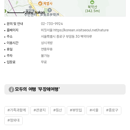
250m
문의 및 안내
02-730-9924
홈페이지
비짓서울
https://korean.visitseoul.net/nature
주소
서울특별시 종로구 부암동 30 백악마루
이용시간
상시개방
휴일
연중무휴
주차
불가능
입장료
무료
모두의 여행 '무장애여행'
#가족과함께
#관광지
#등산
#뷰맛집
#서울
#종로구
#청와대