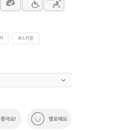
키
#스키장
여행)
033-738-3425
좋아요!
별로예요