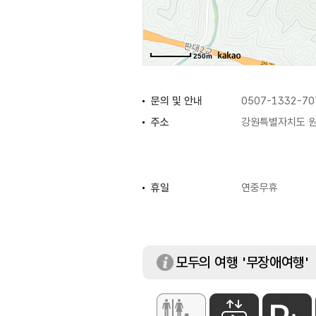
250m
문의 및 안내
0507-1332-70
주소
강원특별자치도 원
휴일
연중무휴
※ 하절기에 폐장
모두의 여행 '무장애여행'
화장실
있음