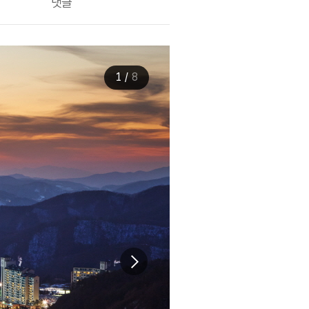
댓글
1
/
8