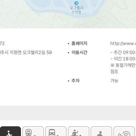
72
홈페이지
http://www.
주시 지정면 오크밸리2길 58
이용시간
- 주간 09:00
- 야간 18:00
※ 동절기에만
참조
주차
가능
이용요금
[리프트권]
- 58,000원
[장비·의류 렌
- 15,000원
※ 이용요금은
홈페이지 참조