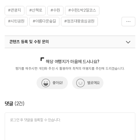
#관광지
#산책로
#수원
#수원1박2일코스
#시민공원
#아름다운숲길
#정조대왕효심공원
#지지대고개
콘텐츠 등록 및 수정 문의
국내디지털마케팅팀
033-813-3500
열린관광콘텐츠팀(열린관광-모두의여행)
033-738-3425
해당 여행지가 마음에 드시나요?
평가를 해주시면 개인화 추천 시 활용하여 최적의 여행지를 추천해 드리겠습니다.
좋아요!
별로예요
댓글
(
2
건)