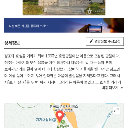
직접 찍은 사진을 등록해 주세요.
관광정보 수정요청
상세정보
정조의 효심을 기리기 위해 1993년 효행공원이란 이름으로 조성된 공원이다.
정조는 아버지를 모신 융릉을 자주 참배하러 다녔는데 갈 때는 능이 빤히
보이지만 가는 길이 멀어 더디다 한탄했고, 참배하고 돌아올 땐 고개만 넘으면
더 이상 능이 보이지 않아 안타까운 마음에 발걸음을 지체했다고 한다. 그래서
지[遲, 더질 지]를 두 번 써서 지지대 고개라는 이름이 붙었고 그 효심을 기리기
내용
더보기
위해 만들어진 공원이다. 공원 안에는 프랑스군 참전비, 무궁화 터널, 어린이
생태미술체험관, 효행기념관, 정조대왕 동상이 있고 5㎞구간에 걸쳐
노송지대가 잘 관리돼 있어 아름다운 숲길을 걷기 좋다. 광교산으로 연결되는
등산로가 있고 산책로와 쉼터가 있어 계절에 관계없이 시민들이 많이 찾는
곳이다.