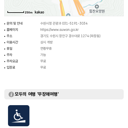
250m
문의 및 안내
수원시청 관광과 031-5191-3034
홈페이지
https://www.suwon.go.kr
주소
경기도 수원시 장안구 경수대로 1274 (파장동)
이용시간
상시 개방
휴일
연중무휴
주차
가능
주차요금
무료
입장료
무료
모두의 여행 '무장애여행'