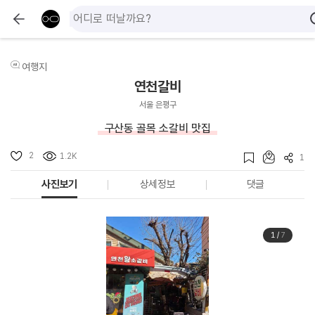
여행지
연천갈비
서울 은평구
구산동 골목 소갈비 맛집
2
1.2K
1
사진보기
상세정보
댓글
1
/
7