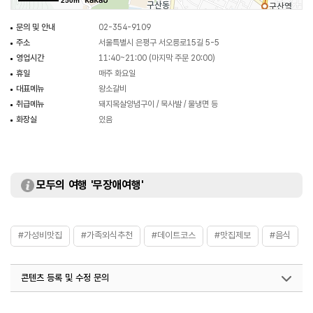
250m
문의 및 안내
02-354-9109
주소
서울특별시 은평구 서오릉로15길 5-5
영업시간
11:40~21:00 (마지막 주문 20:00)
휴일
매주 화요일
대표메뉴
왕소갈비
취급메뉴
돼지목살양념구이 / 묵사발 / 물냉면 등
화장실
있음
모두의 여행 '무장애여행'
#가성비맛집
#가족외식추천
#데이트코스
#맛집제보
#음식
콘텐츠 등록 및 수정 문의
국내디지털마케팅팀
033-813-3500