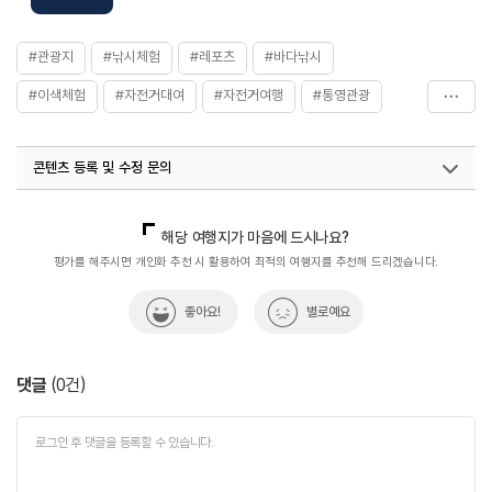
#관광지
#낚시체험
#레포츠
#바다낚시
#이색체험
#자전거대여
#자전거여행
#통영관광
#통영낚시
#통영당일코스
#통영여행
콘텐츠 등록 및 수정 문의
#한려해상국립공원
#해상데크
#휴식공간
#휴식여행
#휴식하기
#휴식하기좋은곳
국내디지털마케팅팀
033-813-3500
열린관광콘텐츠팀(열린관광-모두의여행)
033-738-3425
해당 여행지가 마음에 드시나요?
평가를 해주시면 개인화 추천 시 활용하여 최적의 여행지를 추천해 드리겠습니다.
좋아요!
별로예요
댓글
(
0
건)