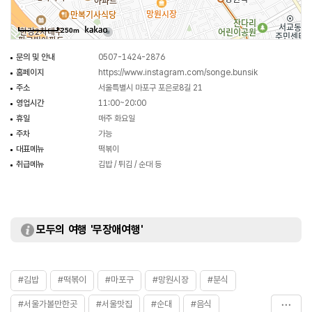
250m
문의 및 안내
0507-1424-2876
홈페이지
https://www.instagram.com/songe.bunsik
주소
서울특별시 마포구 포은로8길 21
영업시간
11:00~20:00
휴일
매주 화요일
주차
가능
대표메뉴
떡볶이
취급메뉴
김밥 / 튀김 / 순대 등
모두의 여행 '무장애여행'
#김밥
#떡볶이
#마포구
#망원시장
#분식
#서울가볼만한곳
#서울맛집
#순대
#음식