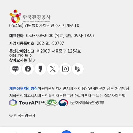
(26464) 강원특별자치도 원주시 세계로 10
대표전화
033-738-3000 (유료, 평일 09시~18시)
사업자등록번호
202-81-50707
통신판매업신고
제2009-서울중구-1234호
이용 가이드
찾아오시는 길
개인정보처리방침
이용약관
위치기반서비스 이용약관
개인위치정보 처리방침
저작권정책
고객서비스헌장
전자우편무단수집거부
자주 묻는 질문
사이트맵
© 한국관광공사