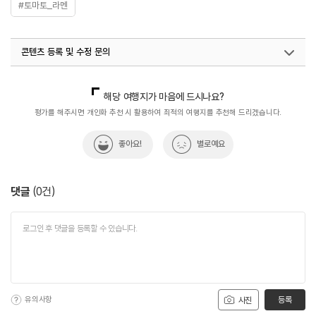
#토마토_라멘
콘텐츠 등록 및 수정 문의
국내디지털마케팅팀
033-813-3500
해당 여행지가 마음에 드시나요?
평가를 해주시면 개인화 추천 시 활용하여 최적의 여행지를 추천해 드리겠습니다.
좋아요!
별로예요
댓글
(
0
건)
유의사항
등록
사진