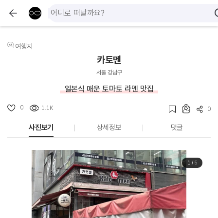
여행지
카토멘
서울 강남구
일본식 매운 토마토 라멘 맛집
0
1.1K
0
사진보기
상세정보
댓글
1
/
5