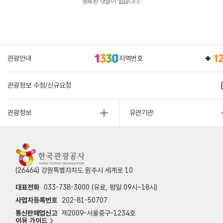
등록된 댓글이 없습니다.
관광안내
지역번호
관광정보 수정/신규요청
관광정보
유관기관
(26464) 강원특별자치도 원주시 세계로 10
대표전화
033-738-3000 (유료, 평일 09시~18시)
사업자등록번호
202-81-50707
통신판매업신고
제2009-서울중구-1234호
이용 가이드