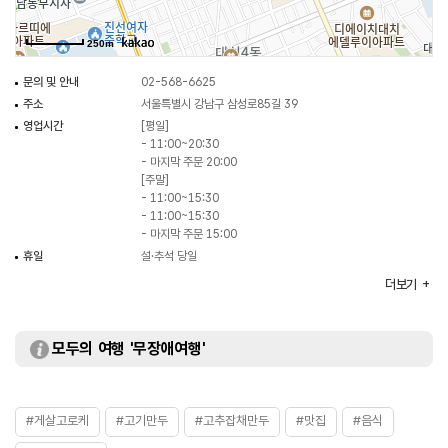
250m
문의 및 안내
02-568-6625
주소
서울특별시 강남구 삼성로85길 39
영업시간
[평일]
- 11:00~20:30
- 마지막 주문 20:00
[주말]
- 11:00~15:30
- 11:00~15:30
- 마지막 주문 15:00
휴일
설·추석 당일
주차
가능
더보기
대표메뉴
토마토 라멘
취급메뉴
고기만두 / 게살고로케 / 고추잡채 만두 등
화장실
있음
모두의 여행 '무장애여행'
#게살고로케
#고기만두
#고추잡채만두
#맛집
#음식