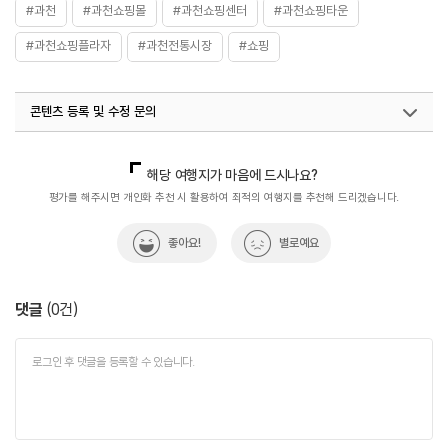
#과천
#과천쇼핑몰
#과천쇼핑센터
#과천쇼핑타운
#과천쇼핑플라자
#과천전통시장
#쇼핑
콘텐츠 등록 및 수정 문의
국내디지털마케팅팀
033-813-3500
열린관광콘텐츠팀(열린관광-모두의여행)
033-738-3425
해당 여행지가 마음에 드시나요?
평가를 해주시면 개인화 추천 시 활용하여 최적의 여행지를 추천해 드리겠습니다.
좋아요!
별로예요
댓글
(
0
건)