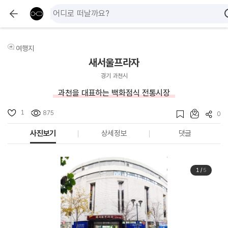
여행지
새서울프라자
경기 과천시
과천을 대표하는 백화점식 전통시장
1
875
0
사진보기
상세정보
댓글
1
/
5