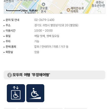
250m
문의 및 안내
02-3679-1400
주소
경기도 과천시 별양상가2로 20 (별양동)
이용시간
10:00 ~ 20:00
휴일
매달 첫째, 셋째 일요일
주차
가능
판매 품목
잡화 / 인테리어 / 의류 / 가구 등
화장실
있음
모두의 여행 '무장애여행'