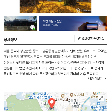
직접 찍은 사진을
등록해 주세요.
관광정보 수정요청
상세정보
서울 문묘와 성균관은 종로구 명륜동 성균관대학교 안에 있는 유적으로 1398년
조선 태조가 창건했다. 문묘는 유교를 집대성한 성인 공자를 비롯하여 옛
성현들의 위패를 모시고 제사를 드리는 사당이고 성균관은 고려시대 국자감의
전통을 이어받은 조선시대 최고의 국립 교육기관이다. 중국 당나라 때 공자가
문선왕으로 추봉 됨에 따라 문선왕묘라고 부르다가 원나라 이후 문묘라고
내용
더보기
하였다. 전묘후학의 건물 배치 형식으로 제사를 드리는 제향 구역인 문묘는
앞에, 교육을 실시하는 강학 구역인 성균관은 뒤에 두었다. 제사를 담당한 제향
관련 건물로는 대성전을 비롯하여 동무·서무, 비각, 삼문(신삼문), 동삼문,
제기고, 전사청, 수복청, 향관청, 포주 등이 있다. 교육을 담당한 강학 관련
건물로는 명륜당을 비롯하여 동재·서재, 존경각, 육일각, 진사식당, 정록청,
비복청, 서리청, 비천당 등이 있다. 주요 건물인 대성전, 명륜당, 동무·서무, 삼문