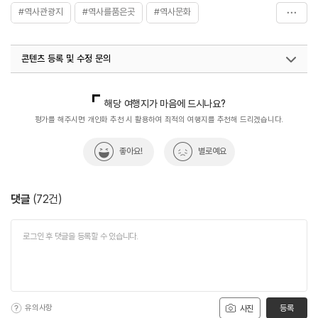
#역사관광지
#역사를품은곳
#역사문화
#역사문화관광
#역사속으로
#역사여행
콘텐츠 등록 및 수정 문의
#역사이야기
#역사탐험
#역사투어
#전통&역사
#한국역사
국내디지털마케팅팀
033-813-3500
해당 여행지가 마음에 드시나요?
평가를 해주시면 개인화 추천 시 활용하여 최적의 여행지를 추천해 드리겠습니다.
좋아요!
별로예요
댓글
(
72
건)
유의사항
등록
사진