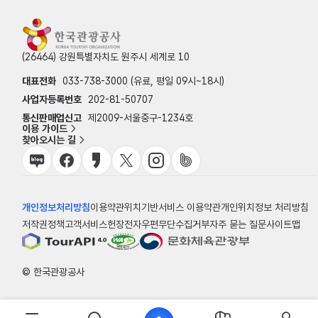
(26464) 강원특별자치도 원주시 세계로 10
대표전화
033-738-3000 (유료, 평일 09시~18시)
사업자등록번호
202-81-50707
통신판매업신고
제2009-서울중구-1234호
이용 가이드
찾아오시는 길
개인정보처리방침
이용약관
위치기반서비스 이용약관
개인위치정보 처리방침
저작권정책
고객서비스헌장
전자우편무단수집거부
자주 묻는 질문
사이트맵
© 한국관광공사