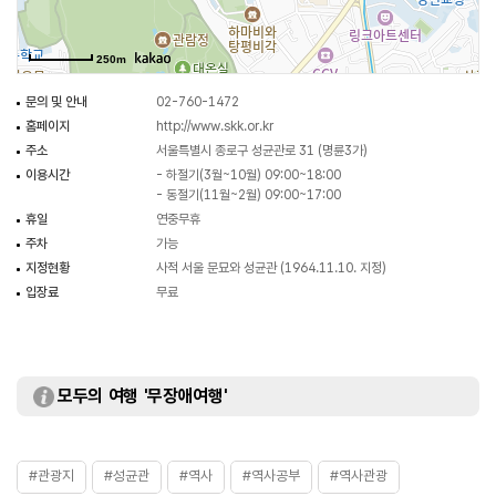
(신삼문)은 보물로 지정되고 나머지 유적들은 1964년 11월 10일 사적으로
지정되었다. 명륜당 앞쪽에는 천연기념물로 지정된 은행나무가 있다.
250m
조선시대에 제향과 유학 교육을 담당한 유교의 중심지로, 역사적으로 중요한
의미가 있으며 건축사 연구를 위한 자료로도 가치가 큰 유적이다.
문의 및 안내
02-760-1472
홈페이지
http://www.skk.or.kr
주소
서울특별시 종로구 성균관로 31 (명륜3가)
이용시간
- 하절기(3월~10월) 09:00~18:00
- 동절기(11월~2월) 09:00~17:00
휴일
연중무휴
주차
가능
지정현황
사적 서울 문묘와 성균관 (1964.11.10. 지정)
입장료
무료
모두의 여행 '무장애여행'
#관광지
#성균관
#역사
#역사공부
#역사관광