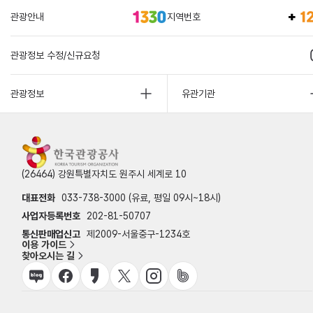
관광안내
지역번호
관광정보 수정/신규요청
관광정보
유관기관
(26464) 강원특별자치도 원주시 세계로 10
대표전화
033-738-3000 (유료, 평일 09시~18시)
사업자등록번호
202-81-50707
통신판매업신고
제2009-서울중구-1234호
이용 가이드
찾아오시는 길