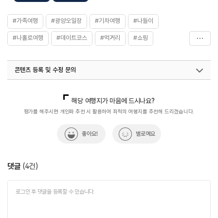
#가족여행
#광양오일장
#기차여행
#나들이
#나홀로여행
#데이트코스
#먹거리
#쇼핑
#시장맛집
#아이와함께
#연인과함께
#오일장
콘텐츠 등록 및 수정 문의
#전라권
#전통시장
#전통시장투어
#체험학습
#친구와함께
#힐링
국내디지털마케팅팀
033-813-3500
열린관광콘텐츠팀(열린관광-모두의여행)
033-738-3425
해당 여행지가 마음에 드시나요?
평가를 해주시면 개인화 추천 시 활용하여 최적의 여행지를 추천해 드리겠습니다.
좋아요!
별로예요
댓글
(
4
건)