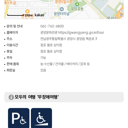
250m
문의 및 안내
061-762-6800
홈페이지
광양문화관광
https://gwangyang.go.kr/tour
주소
전남광주통합특별시 광양시 광양읍 백운로 3
이용시간
점포 별로 상이함
휴일
점포 별로 상이함
주차
가능
판매 품목
농·수산물 / 건어물 / 베이커리 / 잡화 등
화장실
있음
모두의 여행 '무장애여행'