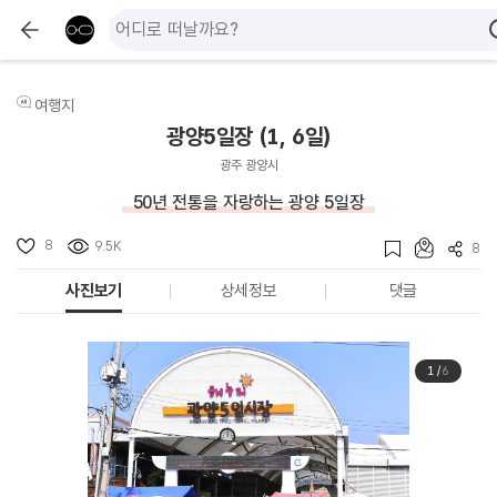
여행지
광양5일장 (1, 6일)
광주 광양시
50년 전통을 자랑하는 광양 5일장
8
9.5K
8
사진보기
상세정보
댓글
1
/
6