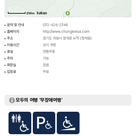
비로자나삼신괘불도 등 다수의 유물이 경기도 유형문화재로 지정되어 있다.
250m
문의 및 안내
031-426-2348
홈페이지
http://www.chungkeisa.com
주소
경기도 의왕시 청계로 475 (청계동)
이용시간
상시 개방
휴일
연중무휴
주차
가능
화장실
있음
입장료
무료
모두의 여행 '무장애여행'