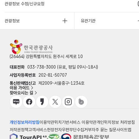
관광정보 수정/신규요청
관광정보
유관기관
(26464) 강원특별자치도 원주시 세계로 10
대표전화
033-738-3000 (유료, 평일 09시~18시)
사업자등록번호
202-81-50707
통신판매업신고
제2009-서울중구-1234호
이용 가이드
찾아오시는 길
개인정보처리방침
이용약관
위치기반서비스 이용약관
개인위치정보 처리방침
저작권정책
고객서비스헌장
전자우편무단수집거부
자주 묻는 질문
사이트맵