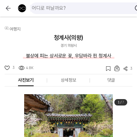
여행지
청계사(의왕)
경기 의왕시
불상에 피는 상서로운 꽃, 우담바라 핀 청계사
3
4.8K
3
사진보기
상세정보
댓글
1
/
7