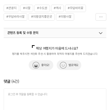
#관광지
#사찰
#수도권
#역사
#우담바라꽃
#우담바라사찰
#의왕경치좋은곳
#의왕사찰
#의왕추천여행지
#청계산사찰
콘텐츠 등록 및 수정 문의
국내디지털마케팅팀
033-813-3500
열린관광콘텐츠팀(열린관광-모두의여행)
033-738-3425
해당 여행지가 마음에 드시나요?
평가를 해주시면 개인화 추천 시 활용하여 최적의 여행지를 추천해 드리겠습니다.
좋아요!
별로예요
댓글
(
4
건)