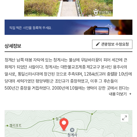
직접 찍은 사진을 등록해 주세요.
관광정보 수정요청
상세정보
청계산 남쪽 태봉 자락에 있는 청계사는 불상에 우담바라꽃이 피어 세간에 큰
화제가 되었던 사찰이다. 청계사는 대한불교조계종 제2교구 본사인 용주사의
말사로, 통일신라시대에 창건된 것으로 추측되며, 1284년(고려 충렬왕 10년)에
당대의 세력가였던 평양부원군 조인규가 중창하였고, 이후 그 후손들이
500년간 중창을 거듭하였다. 2000년에 10월에는 영력이 강한 곳에서 핀다는
내용
더보기
전설 속의 꽃 우담바라가 피어 화제가 되었다. 꽃이 피면 영화스럽고 상서로운
일이 일어난다하여 영서화라 부르기도 하는 청계사의 우담바라는 부처님 눈썹에
모두 21송이가 피었다. 그 모습은 현재 사진으로 볼 수 있다. 또 조그마한
자갈들을 모아 조성한 거대한 와불상은 청계사의 명물이다. 사찰에는 조선 숙종
때 승려 사인비구에 의해 1701년 제작, 보물로 지정된 의왕 청계사 동종이
있으며, 청계사 목판, 청계사 신중도, 청계사사적기비, 아미타여래설법도,