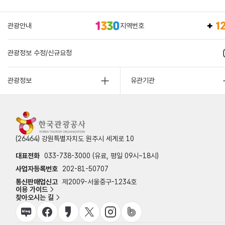
관광안내
지역번호
관광정보 수정/신규요청
관광정보
유관기관
(26464) 강원특별자치도 원주시 세계로 10
대표전화
033-738-3000 (유료, 평일 09시~18시)
사업자등록번호
202-81-50707
통신판매업신고
제2009-서울중구-1234호
이용 가이드
찾아오시는 길