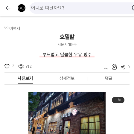
여행지
호밀밭
서울 서대문구
부드럽고 달콤한 우유 빙수
3
912
0
사진보기
상세정보
댓글
1
/
8