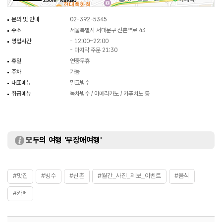
250m
문의 및 안내
02-392-5345
주소
서울특별시 서대문구 신촌역로 43
영업시간
- 12:00~22:00
- 마지막 주문 21:30
휴일
연중무휴
주차
가능
대표메뉴
밀크빙수
취급메뉴
녹차빙수 / 아메리카노 / 카푸치노 등
모두의 여행 '무장애여행'
#맛집
#빙수
#신촌
#월간_사진_제보_이벤트
#음식
#카페