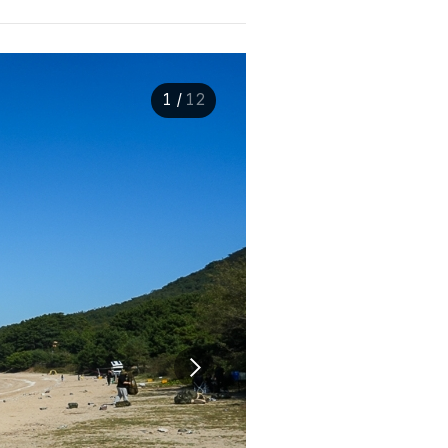
1
/
12