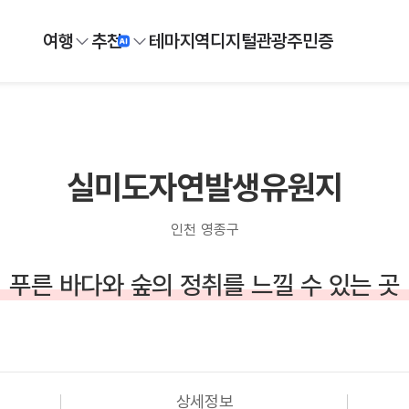
여행
추천
테마
지역
디지털
관광주민증
실미도자연발생유원지
인천 영종구
푸른 바다와 숲의 정취를 느낄 수 있는 곳
상세정보