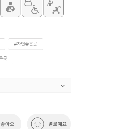
#자연좋은곳
은곳
좋아요!
별로예요