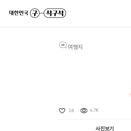
여행지
4.7K
18
사진보기