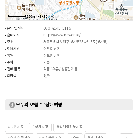
250m
문의 및 안내
070-4141-1116
홈페이지
https://www.nowon.kr/
주소
서울특별시 노원구 상계로23나길 33 (상계동)
이용시간
점포별 상이
휴일
점포별 상이
주차
가능
판매 품목
식품 / 의류 / 생활잡화 등
화장실
있음
모두의 여행 '무장애여행'
#노원시장
#상계시장
#상계역전통시장
#상계전통시장
#상계중앙시장
#쇼핑
#재래시장