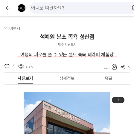
여행지
석예원 본초 족욕 성산점
제주 서귀포시
여행의 피로를 풀 수 있는 셀프 족욕 테라피 체험장
3
2.2K
6
사진보기
상세정보
댓글
1
/
5