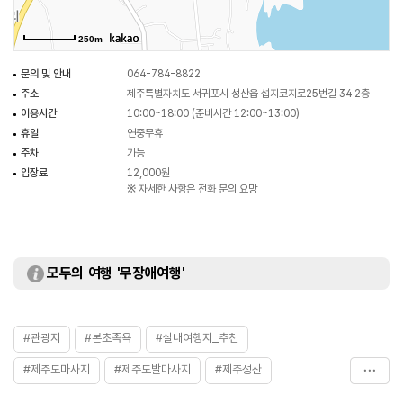
250m
문의 및 안내
064-784-8822
주소
제주특별자치도 서귀포시 성산읍 섭지코지로25번길 34 2층
이용시간
10:00~18:00 (준비시간 12:00~13:00)
휴일
연중무휴
주차
가능
입장료
12,000원
※ 자세한 사항은 전화 문의 요망
모두의 여행 '무장애여행'
#관광지
#본초족욕
#실내여행지_추천
#제주도마사지
#제주도발마사지
#제주성산
#제주이색체험
#제주족욕