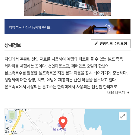
직접 찍은 사진을 등록해 주세요.
관광정보 수정요청
상세정보
자연에서 추출된 천연 재료를 사용하여 여행의 피로를 풀 수 있는 셀프 족욕
테라피를 체험하는 곳이다. 천연미용소금, 페퍼민트 오일과 한방의
본초족욕수를 활용한 셀프족욕은 지친 몸과 마음을 잠시 쉬어가기에 충분하다.
생명체에 대한 양생, 치료, 예방에 제공되는 천연 약물을 본초라고 한다.
본초족욕에서 사용되는 본초수는 한의학에서 사용되는 엄선된 한약재로
내용
더보기
만들어진다. 예로부터 한의학에서는 두한족열 즉, ‘머리는 차게 하고 발은
따뜻하게 하라’고 하였다. 오장육부의 축소판이라고 잘 알려져 있는 발은 인간의
신체 전부가 발이다라고 불릴 만큼 중요한 신체이다. 족욕은 뭉친 근육을
풀어주고 체내 노폐물을 제거해 주며 혈액순환을 원활하게 해준다. 예약제로
운영하므로 온라인으로 사전 예약 후 방문하는 것이 좋다.
인근에는 섭지코지, 광치기해변 등의 관광지가 있다.