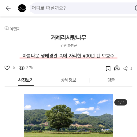
여행지
거례리사랑나무
강원 화천군
아름다운 생태경관 속에 자리한 400년 된 보호수
6
2.7K
3
사진보기
상세정보
댓글
1
/
7