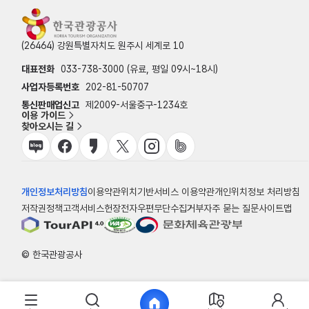
(26464) 강원특별자치도 원주시 세계로 10
대표전화
033-738-3000 (유료, 평일 09시~18시)
사업자등록번호
202-81-50707
통신판매업신고
제2009-서울중구-1234호
이용 가이드
찾아오시는 길
개인정보처리방침
이용약관
위치기반서비스 이용약관
개인위치정보 처리방침
저작권정책
고객서비스헌장
전자우편무단수집거부
자주 묻는 질문
사이트맵
© 한국관광공사