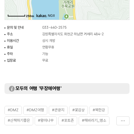
, NGII
250m
문의 및 안내
033-440-2575
주소
강원특별자치도 화천군 하남면 거례리 484-2
이용시간
상시 개방
휴일
연중무휴
주차
가능
입장료
무료
모두의 여행 '무장애여행'
#DMZ
#DMZ여행
#관광지
#꽃감상
#북한강
#산책하기좋은
#왕따나무
#포토존
#해바라기_명소
#화천명소