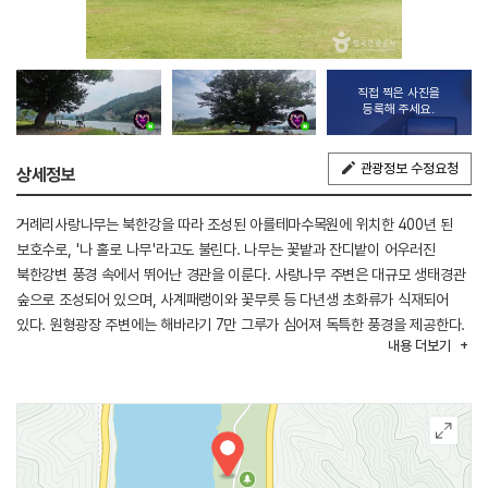
직접 찍은 사진을
등록해 주세요.
관광정보 수정요청
상세정보
거례리사랑나무는 북한강을 따라 조성된 아를테마수목원에 위치한 400년 된
보호수로, '나 홀로 나무'라고도 불린다. 나무는 꽃밭과 잔디밭이 어우러진
북한강변 풍경 속에서 뛰어난 경관을 이룬다. 사랑나무 주변은 대규모 생태경관
숲으로 조성되어 있으며, 사계패랭이와 꽃무릇 등 다년생 초화류가 식재되어
있다. 원형광장 주변에는 해바라기 7만 그루가 심어져 독특한 풍경을 제공한다.
내용
더보기
경관숲에는 암석초 화원, 수변 잔디공원, 전망데크, 목교, 부유 분수 등이
조성되어 생태학습 공간으로 활용된다.