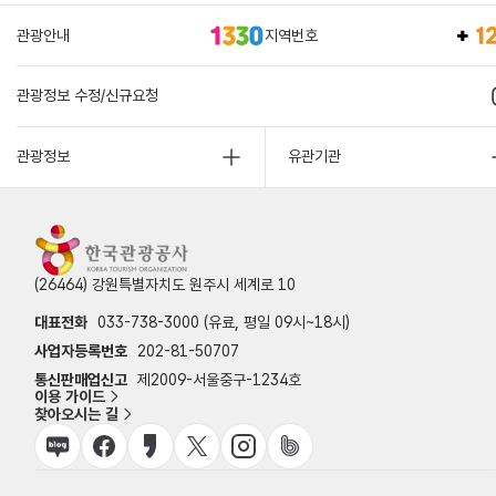
관광안내
지역번호
관광정보 수정/신규요청
관광정보
유관기관
(26464) 강원특별자치도 원주시 세계로 10
대표전화
033-738-3000 (유료, 평일 09시~18시)
사업자등록번호
202-81-50707
통신판매업신고
제2009-서울중구-1234호
이용 가이드
찾아오시는 길