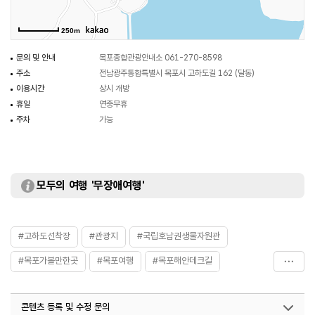
250m
문의 및 안내
목포종합관광안내소 061-270-8598
주소
전남광주통합특별시 목포시 고하도길 162 (달동)
이용시간
상시 개방
휴일
연중무휴
주차
가능
모두의 여행 '무장애여행'
#고하도선착장
#관광지
#국립호남권생물자원관
#목포가볼만한곳
#목포여행
#목포해안데크길
#목포해안산책
#육지면
#해상케이블카
콘텐츠 등록 및 수정 문의