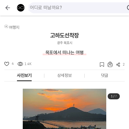
여행지
고하도선착장
광주 목포시
목포에서 떠나는 여행
4
1.4K
2
사진보기
상세정보
댓글
1
/
7