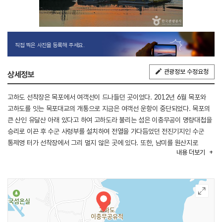
직접 찍은 사진을 등록해 주세요.
관광정보 수정요청
상세정보
고하도 선착장은 목포에서 여객선이 드나들던 곳이었다. 2012년 6월 목포와
고하도를 잇는 목포대교의 개통으로 지금은 여객선 운항이 중단되었다. 목포의
큰 산인 유달산 아래 있다고 하여 고하도라 불리는 섬은 이충무공이 명량대첩을
승리로 이끈 후 수군 사령부를 설치하여 전열을 가다듬었던 전진기지인 수군
통제영 터가 선착장에서 그리 멀지 않은 곳에 있다. 또한, 남미를 원산지로
내용
더보기
따뜻한 곳에서 잘 자라는 국내 최초 육지면 발상지로, 선착장에 육지면 재배의
역사를 알리는 ‘조선육지면발상지비’가 세워져 있다. 그 외에도 해안데크길이
조성되어 있어 바닷가를 산책하기도 좋고, 고하도 전망대,
국립호남권생물자원관, 해상 케이블카 등 볼거리, 즐길 거리가 풍부하다.