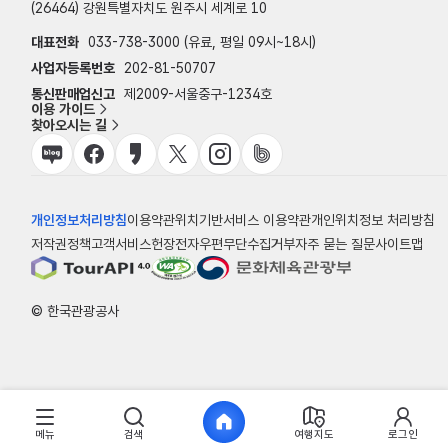
(26464) 강원특별자치도 원주시 세계로 10
대표전화
033-738-3000 (유료, 평일 09시~18시)
사업자등록번호
202-81-50707
통신판매업신고
제2009-서울중구-1234호
이용 가이드
찾아오시는 길
개인정보처리방침
이용약관
위치기반서비스 이용약관
개인위치정보 처리방침
저작권정책
고객서비스헌장
전자우편무단수집거부
자주 묻는 질문
사이트맵
© 한국관광공사
메뉴
검색
여행지도
로그인