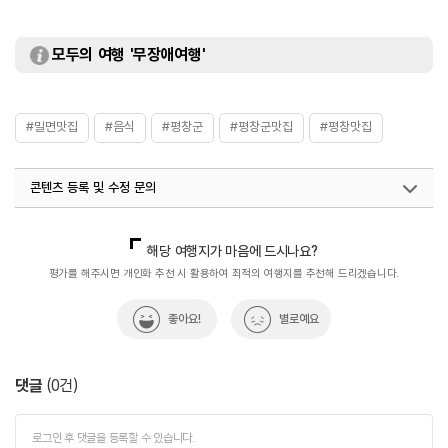
모두의 여행 '무장애여행'
#밀면맛집
#음식
#평창군
#평창군맛집
#평창맛집
콘텐츠 등록 및 수정 문의
국내디지털마케팅팀
033-813-3500
해당 여행지가 마음에 드시나요?
평가를 해주시면 개인화 추천 시 활용하여 최적의 여행지를 추천해 드리겠습니다.
좋아요!
별로예요
댓글
(
0
건)