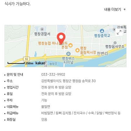
식사가 가능하다.
내용
더보기
250m
문의 및 안내
033-332-9902
주소
강원특별자치도 평창군 평창읍 송학로 30
영업시간
전화 문의 후 방문 요망
휴일
전화 문의 후 방문 요망
주차
가능
대표메뉴
물밀면
취급메뉴
비빔밀면 / 등뼈 김치찜 / 잔치국수 / 수육 / 닭발 / 백반정식 등
화장실
있음