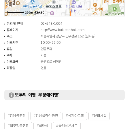
250m
문의 및 안내
02-548-1004
홈페이지
http://www.kukjearthall.com
주소
서울특별시 강남구 압구정로 162 (신사동)
이용시간
10:00~22:00
휴일
연중무휴
주차
가능
이용요금
공연별로 상이함
화장실
있음
모두의 여행 '무장애여행'
#강남공연장
#강남클래식공연
#국제아트홀
#문화시설
#압구정공연장
#클래식
#클래식콘서트