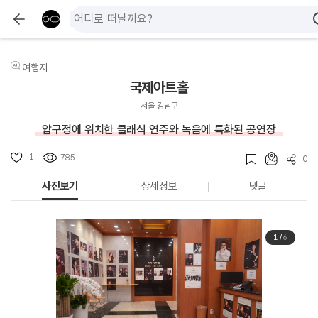
여행지
국제아트홀
서울 강남구
압구정에 위치한 클래식 연주와 녹음에 특화된 공연장
1
785
0
사진보기
상세정보
댓글
1
/
6