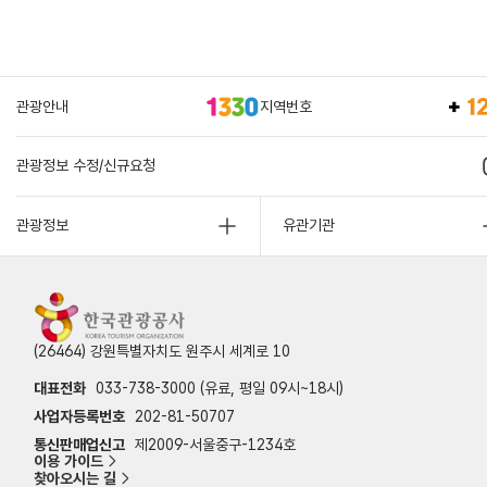
관광안내
지역번호
관광정보 수정/신규요청
관광정보
유관기관
(26464) 강원특별자치도 원주시 세계로 10
대표전화
033-738-3000 (유료, 평일 09시~18시)
사업자등록번호
202-81-50707
통신판매업신고
제2009-서울중구-1234호
이용 가이드
찾아오시는 길