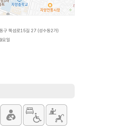
구 뚝섬로15길 27 (성수동2가)
월요일