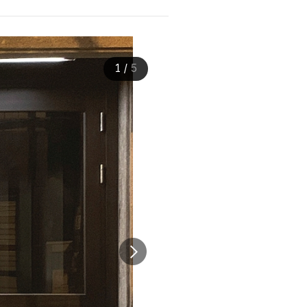
1
/
5