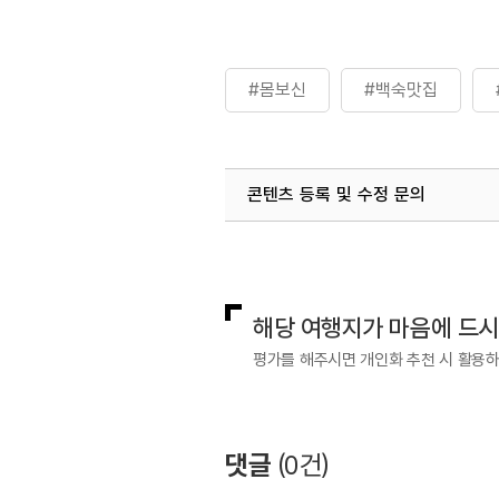
#몸보신
#백숙맛집
콘텐츠 등록 및 수정 문의
국내디지털마케팅팀
033-813-3
해당 여행지가 마음에 드
평가를 해주시면 개인화 추천 시 활용
댓글
(
0
건)