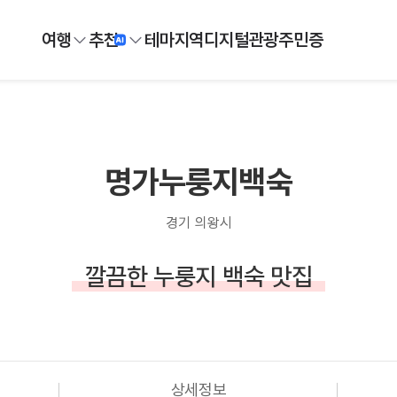
여행
추천
테마
지역
디지털
관광주민증
명가누룽지백숙
경기 의왕시
깔끔한 누룽지 백숙 맛집
상세정보