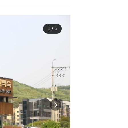
1
/
5