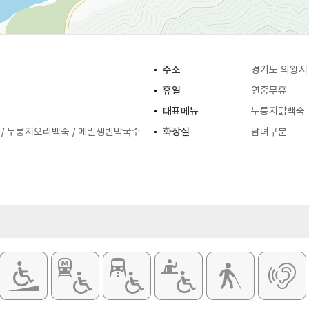
주소
경기도 의왕시 
휴일
연중무휴
대표메뉴
누룽지닭백숙
/ 누룽지오리백숙 / 메밀쟁반막국수
화장실
남녀구분