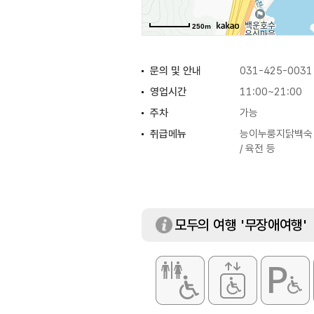
250m
문의 및 안내
031-425-0031
영업시간
11:00~21:00
주차
가능
취급메뉴
능이누룽지닭백숙 
/ 육전 등
모두의 여행 '무장애여행'