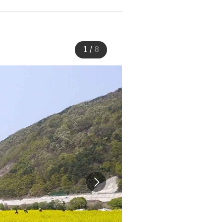
1
/
8