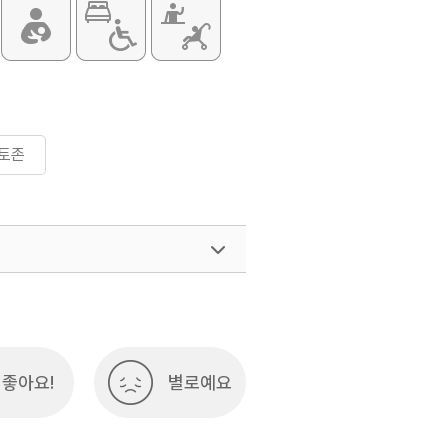
토존
여행)
033-738-3425
좋아요!
별로예요