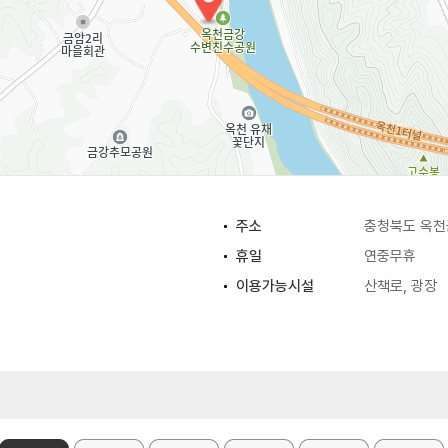
주소
충청북도 옥천
휴일
연중무휴
이용가능시설
산책로, 광장