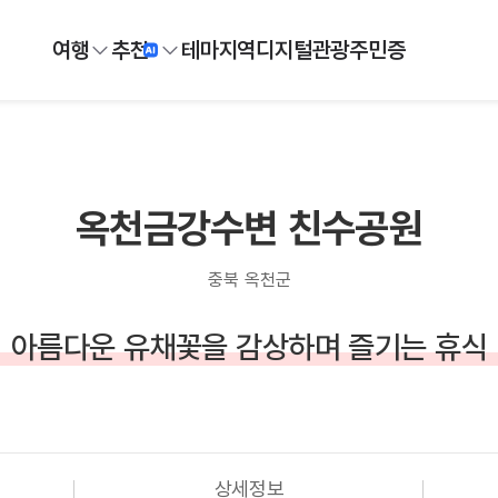
여행
추천
테마
지역
디지털
관광주민증
옥천금강수변 친수공원
충북 옥천군
아름다운 유채꽃을 감상하며 즐기는 휴식
상세정보