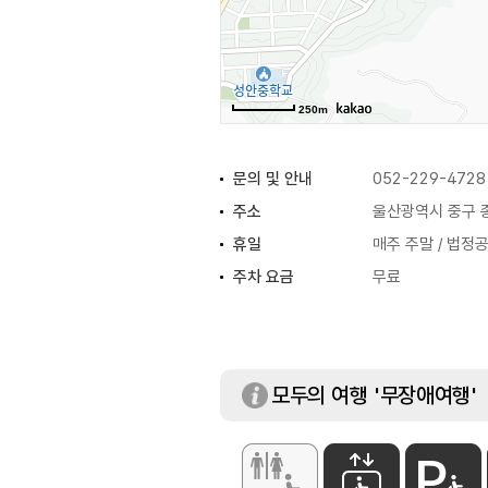
250m
문의 및 안내
052-229-4728
주소
울산광역시 중구 종
휴일
매주 주말 / 법정
주차 요금
무료
모두의 여행 '무장애여행'