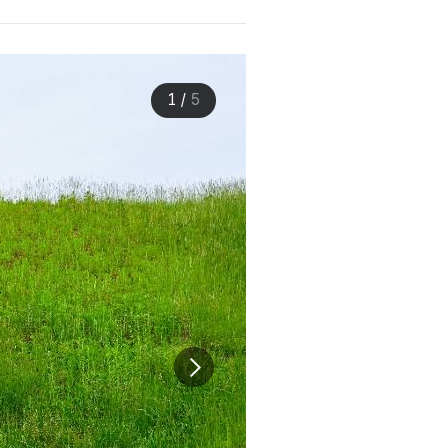
1
/
5