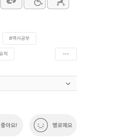
#역사공부
유적
#한국역사
여행)
033-738-3425
좋아요!
별로예요