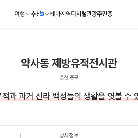
여행
추천
테마
지역
디지털
관광주민증
약사동 제방유적전시관
울산 중구
적과 과거 신라 백성들의 생활을 엿볼 수 
상세정보