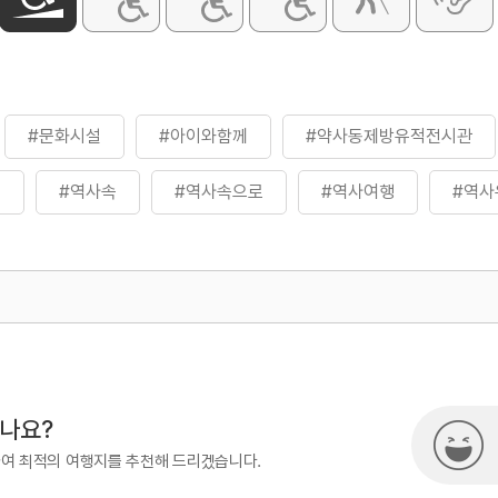
#문화시설
#아이와함께
#약사동제방유적전시관
곳
#역사속
#역사속으로
#역사여행
#역사
#역사탐방
#역사탐험
#전시관
#전통역사
500
열린관광콘텐츠팀(열린관광-모두의
시나요?
하여 최적의 여행지를 추천해 드리겠습니다.