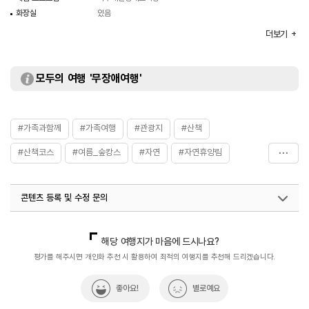
화장실
있음
이용가능시설
- 숙박시설 : 숲속의집(단독), 숲속의집(다가구), 숲속의집
더보기
(복합휴양관), 임간수련장(단체숙소)
- 물놀이시설 : 물놀이장
- 교육시설 : 백두대간 생태교육장
모두의 여행 '무장애여행'
- 기타시설 : 임산물판매장, 매점, 산림욕장, 정자, 화장실
시설이용료
[입장료 / 목재체험]
- 무료
[숲속의 집]
#가족과함께
#가족여행
#관광지
#산책
- 비수기 48,000원~120,000원
-성수기 및 주말 80,000원 ~200,000원
#산책코스
#여름_숲캉스
#자연
#자연휴양림
[무궁화관]
- 비수기 48,000원~60,000원
#조령산자연휴양림
#충청권
#휴양여행
#힐링
- 성수기 및 주말 80,000원~100,000원
[복합휴양관]
콘텐츠 등록 및 수정 문의
- 비수기 42,000원~84,000원
- 성수기 및 주말 70,000원~140,000원
국내디지털마케팅팀
033-813-3500
해당 여행지가 마음에 드시나요?
평가를 해주시면 개인화 추천 시 활용하여 최적의 여행지를 추천해 드리겠습니다.
좋아요!
별로예요