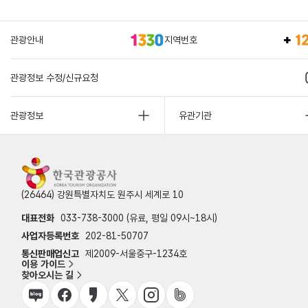
관광안내
지역번호
관광정보 수정/신규요청
관광정보
유관기관
(26464) 강원특별자치도 원주시 세계로 10
대표전화
033-738-3000 (유료, 평일 09시~18시)
사업자등록번호
202-81-50707
통신판매업신고
제2009-서울중구-1234호
이용 가이드
찾아오시는 길