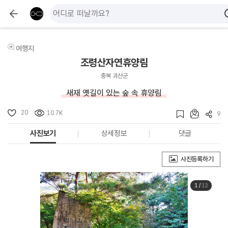
여행지
조령산자연휴양림
충북 괴산군
새재 옛길이 있는 숲 속 휴양림
20
10.7K
9
사진보기
상세정보
댓글
사진등록하기
1
/
12