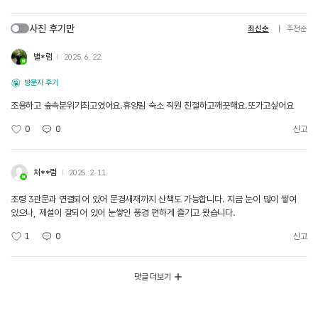
사진 후기만
최신순
추천순
별*럼
2025. 6. 22.
방문자 후기
조용하고 숲속분위기최고였어요.휴양림 숙소 직원 친절하고깨끗해요.또가고싶어요
0
0
신고
처**럼
2025. 2. 11.
조령 3관문과 연결되어 있어 문경새재까지 산책도 가능합니다. 지금 눈이 많이 쌓여
있으나, 제설이 잘되어 있어 눈쌓인 풍경 편하게 즐기고 왔습니다.
1
0
신고
댓글 더보기