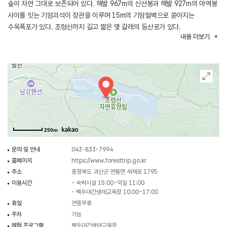
숲이 자연 그대로 보존되어 있다. 해발 967m의 신선봉과 해발 927m의 마역봉
사이를 잇는 기암괴석이 장관을 이루며 15m의 기암절벽으로 쏟아지는
수옥폭포가 있다. 조령산까지 길고 짧은 몇 갈래의 등산로가 있다.
내용
더보기
휴양림에는 숲속의 집, 삼림욕장, 정자, 야외무대, 놀이터, 숲속 놀이터 등의
시설이 있으며 7~8월에는 물놀이장을 개장한다. 이외에도 로프 놀이 시설,
모래놀이장, 해먹과 그네도 설치되어 있다. 놀이터 아래쪽에 있는 백두대간
생태교육장에서는 산림에 대한 교육과 전시가 되어 있고 목재 체험을 무료로 할
수 있다.
주변에 수안보온천과 문경새재도립공원, 임진왜란 때 왜적을 막기 위해 쌓은
조령 삼관문, 마역봉, 수옥폭포, 미륵사지, 송계계곡 등의 관광지가 있다.
250m
문의 및 안내
043-833-7994
홈페이지
https://www.foresttrip.go.kr
주소
충청북도 괴산군 연풍면 새재로 1795
이용시간
- 숙박시설 15:00~익일 11:00
- 백두대간생태교육장 10:00~17:00
휴일
연중무휴
주차
가능
체험 프로그램
백두대간생태교육장