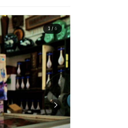
1
/
6