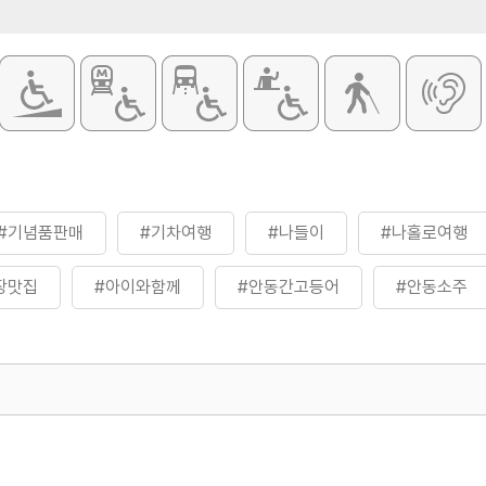
#기념품판매
#기차여행
#나들이
#나홀로여행
장맛집
#아이와함께
#안동간고등어
#안동소주
하회탈
#연인과함께
#전통시장
#전통시장투어
#힐링
500