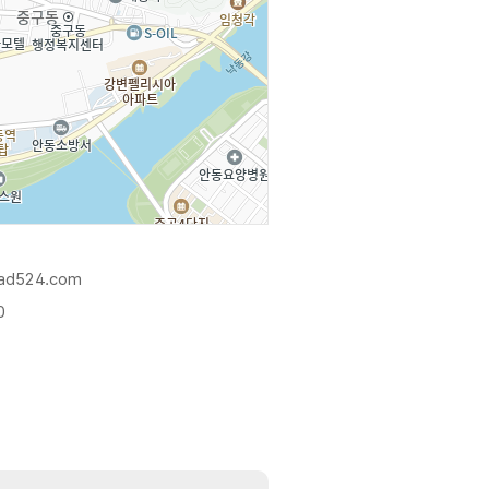
.ad524.com
0