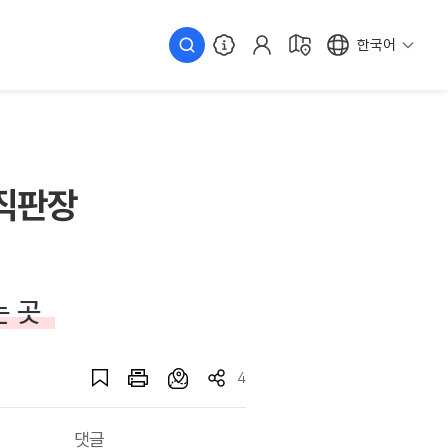
한국어
직판장
는 곳
4
댓글