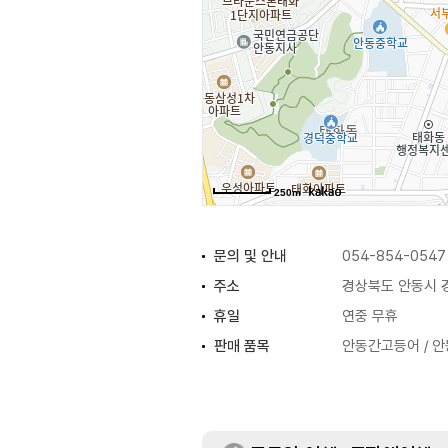
250m
문의 및 안내
054-854-0547
주소
경상북도 안동시 경
휴일
연중 무휴
판매 품목
안동간고등어 / 안