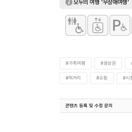
모두의 여행 '무장애여행'
#가족여행
#경상권
#먹거리
#쇼핑
#시
#안동특산물직판장
#안동
콘텐츠 등록 및 수정 문의
#친구와함께
#특산물
국내디지털마케팅팀
033-813-3