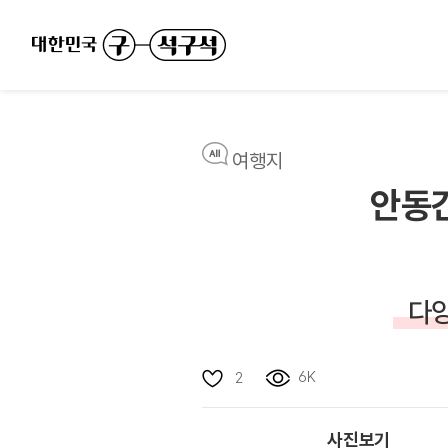
여행지
안동
다양
6K
2
사진보기