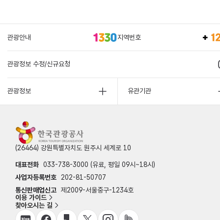
관광안내
지역번호
관광정보 수정/신규요청
관광정보
유관기관
(26464) 강원특별자치도 원주시 세계로 10
대표전화
033-738-3000 (유료, 평일 09시~18시)
사업자등록번호
202-81-50707
통신판매업신고
제2009-서울중구-1234호
이용 가이드
찾아오시는 길