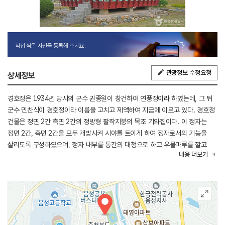
직접 찍은 사진을 등록해 주세요.
관광정보 수정요청
상세정보
경호정은 1934년 당시의 군수 권종원이 창건하여 연풍정이라 하였는데, 그 뒤
군수 민찬식이 경호정이라 이름을 고치고 제액하여 지금에 이르고 있다. 경호정
건물은 정면 2간 측면 2간의 정방형 팔작지붕의 목조 기와집이다. 이 정자는
정면 2간, 측면 2간을 모두 개방시켜 시야를 트이게 하여 정자로서의 기능을
살리도록 구성하였으며, 정자 내부를 통간의 대청으로 하고 우물마루를 깔고
내용
더보기
있다.
경호정은 약 1,500여 평의 연못으로 둘러싸인 200여 평의 섬 가운데
위치하는데 정자가 놓여있는 섬으로 출입을 하도록 좌, 우 중앙에 폭 1.35m의
화강석 교각을 설치하였다. 경호정은 연못과 정자와 교각이 잘 조화되어 여유와
사색 풍유를 즐길 수 있는 공간을 구성하고 있다.