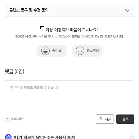
#역사속으로
#역사여행
#역사유적
#역사유적지
콘텐츠 등록 및 수정 문의
#역사이야기
#역사탐방
#역사탐험
#음성경호정
#휴식여행
#휴식하기좋은곳
국내디지털마케팅팀
033-813-3500
해당 여행지가 마음에 드시나요?
평가를 해주시면 개인화 추천 시 활용하여 최적의 여행지를 추천해 드리겠습니다.
좋아요!
별로예요
댓글
(
0
건)
유의사항
등록
사진
AI가 빠르게 요약해주는 사용자 후기!