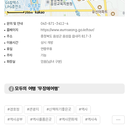
250m
문의 및 안내
043-871-3412~4
홈페이지
https://www.eumseong.go.kr/tour/
주소
충청북도 음성군 음성읍 읍내리 817-3
이용시간
상시 개방
휴일
연중무휴
주차
가능
화장실
있음(남/녀 구분)
모두의 여행 '무장애여행'
#경호정
#관광지
#산책하기좋은곳
#역사
#역사공부
#역사를품은곳
#역사문화재
#역사속