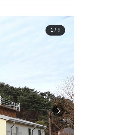
1
/
5