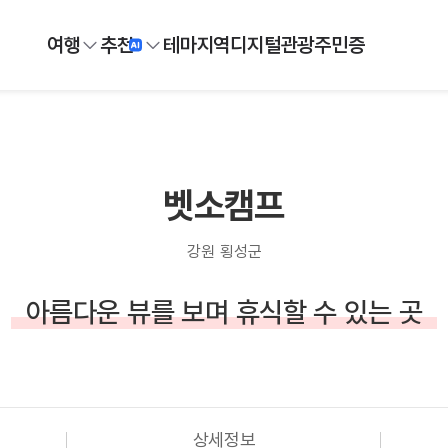
여행
추천
테마
지역
디지털
관광주민증
벳소캠프
강원 횡성군
아름다운 뷰를 보며 휴식할 수 있는 곳
상세정보