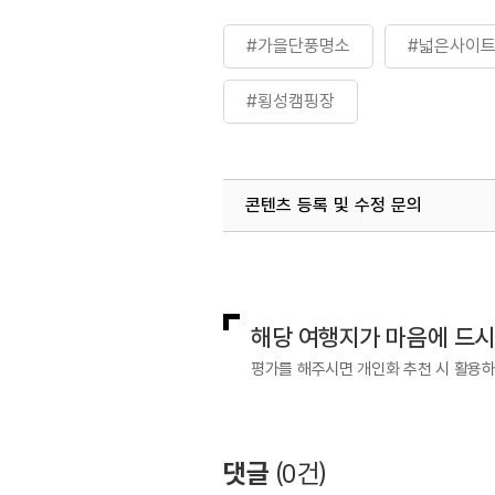
#가을단풍명소
#넓은사이
#횡성캠핑장
콘텐츠 등록 및 수정 문의
국내디지털마케팅팀
033-813-3
해당 여행지가 마음에 드
평가를 해주시면 개인화 추천 시 활용
댓글
(
0
건)