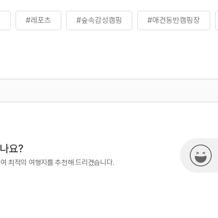
트
#레포츠
#숲속감성캠핑
#애견동반캠핑장
500
시나요?
하여 최적의 여행지를 추천해 드리겠습니다.