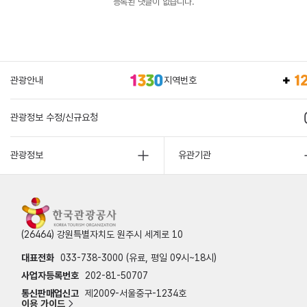
등록된 댓글이 없습니다.
관광안내
지역번호
관광정보 수정/신규요청
관광정보
유관기관
(26464) 강원특별자치도 원주시 세계로 10
대표전화
033-738-3000 (유료, 평일 09시~18시)
사업자등록번호
202-81-50707
통신판매업신고
제2009-서울중구-1234호
이용 가이드