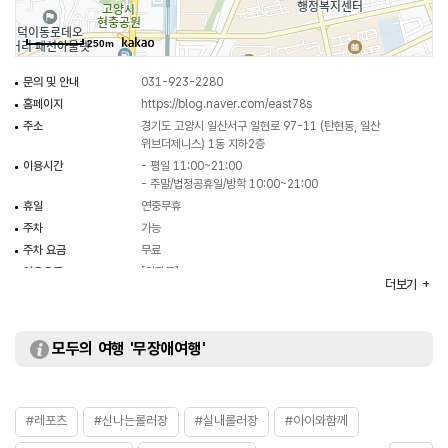
250m
문의 및 안내
031-923-2280
홈페이지
https://blog.naver.com/east78s
주소
경기도 고양시 일산서구 일현로 97-11 (탄현동, 일산
위브더제니스) 1동 지하2층
이용시간
- 평일 11:00~21:00
- 주말/법정공휴일/방학 10:00~21:00
휴일
연중무휴
주차
가능
주차 요금
무료
이용요금
[입장료]
더보기
- 5,000원
[기본권]
- 소인 15,000원
- 대인 17,000원
모두의 여행 '무장애여행'
[종일권]
- 소인 19,000원
- 대인 15,000원
※ 자세한 사항은 홈페이지 참조 및 전화 문의 요망
#레포츠
#신나는롤러장
#실내롤러장
#아이와함께
화장실
있음