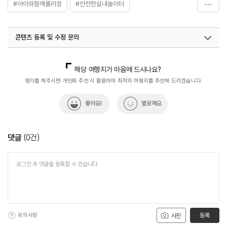
#아이와함께롤러장
#안전한실내놀이터
#일산실내놀이공간
콘텐츠 등록 및 수정 문의
국내디지털마케팅팀
033-813-3500
해당 여행지가 마음에 드시나요?
평가를 해주시면 개인화 추천 시 활용하여 최적의 여행지를 추천해 드리겠습니다.
좋아요!
별로예요
댓글
(
0
건)
유의사항
등록
사진