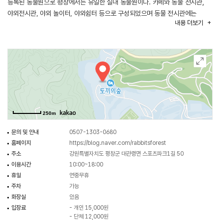
등록된 동물원으로 평창에서는 유일한 실내 동물원이다. 카페와 동물 전시관,
야외전시관, 야외 놀이터, 야외쉼터 등으로 구성되었으며 동물 전시관에는
내용
더보기
파충류, 조류, 토끼, 기니피그, 캥거루, 고슴도치, 햄스터와 같은 다양한
동물들을 만나볼 수 있다. 실외 공간에는 양과 염소, 공작새가 있으며
동화에서나 볼 법한 아기자기한 숲 속 정원이 넓게 펼쳐져 있다. 이 밖에도 밧줄
놀이터, 사계절 썰매장, 대형 모래 놀이, 나무그네, 집라인 등의 아이들의 놀
거리가 가득하다.
250m
문의 및 안내
0507-1303-0680
홈페이지
https://blog.naver.com/rabbitsforest
주소
강원특별자치도 평창군 대관령면 스포츠파크1길 50
이용시간
10:00~18:00
휴일
연중무휴
주차
가능
화장실
있음
입장료
- 개인 15,000원
- 단체 12,000원