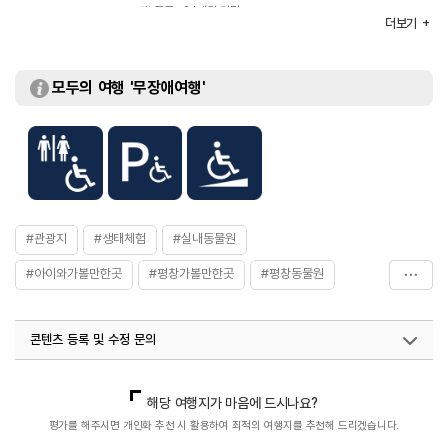
※ 무료 : 24개월 미만
더보기
※ 자세한 사항은 홈페이지 참조 및 전화 문의 요망
모두의 여행 '무장애여행'
#관광지
#생태체험
#실내동물원
#아이와가볼만한곳
#평창가볼만한곳
#평창동물원
#평창여행
콘텐츠 등록 및 수정 문의
국내디지털마케팅팀
033-813-3500
열린관광콘텐츠팀(열린관광-모두의여행)
033-738-3425
해당 여행지가 마음에 드시나요?
평가를 해주시면 개인화 추천 시 활용하여 최적의 여행지를 추천해 드리겠습니다.