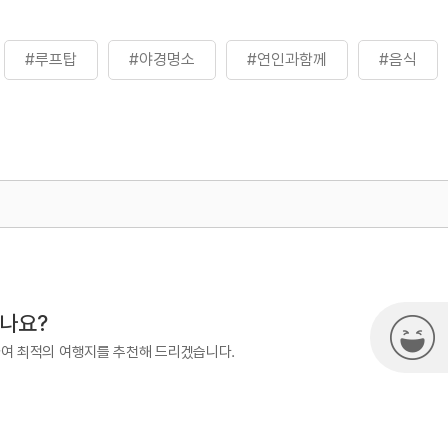
#루프탑
#야경명소
#연인과함께
#음식
500
시나요?
하여 최적의 여행지를 추천해 드리겠습니다.