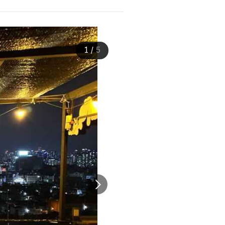
1
/
5