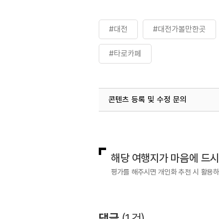
#대전
#대전가볼만한곳
#타로카페
콘텐츠 등록 및 수정 문의
국내디지털마케팅팀
033-813-3
해당 여행지가 마음에 드
평가를 해주시면 개인화 추천 시 활용
댓글
(
1
건)