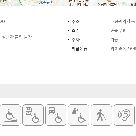
90
주소
대전광역시 동구
휴일
연중무휴
 미성년자 출입 불가
주차
가능
취급메뉴
카페라떼 / 카