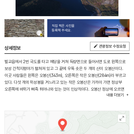
직접 찍은 사진을
등록해 주세요.
관광정보 수정요청
상세정보
벌교읍에서 2번 국도를 타고 예당을 거쳐 득량면으로 들어서면 도로 왼쪽으로
보성 간척지평야가 펼쳐져 있고 그 끝에 우뚝 솟은 두 개의 산이 오봉산이다.
이곳 사람들은 왼쪽은 오봉산(343m), 오른쪽은 작은 오봉산(284m)라 부르고
있다. 다섯 개의 위성봉을 거느리고 있는 작은 오봉산은 가까이 가면 정상부
오른쪽에 바위가 삐죽 튀어나와 있는 것이 인상적이다. 오봉산 정상에 오르면
내용
더보기
드넓은 보성 간척지 평야와 득량만 바다, 고흥반도를 조망할 수 있다.
책상바위라 불리는 바위로 주민들은 이 바위를 보고 성장한 덕분에 인재가 많이
나왔다 자랑하곤 한다. 특히 철도 길에서 바라보는 자라바위는 보는 방향에 따라
모양이 특이하다. 마애불상이 새겨진 칼바위와 온돌 문화의 산실인 옛 구들장
채취지, 편백숲 속의 개흥사지, 풍혈지, 돌탑, 해평호수, 용수폭포, 용추폭포 등
많은 역사 지리적 문화자원이 풍부하다. 해평저수지 십 리 둘레길은 대나무숲을