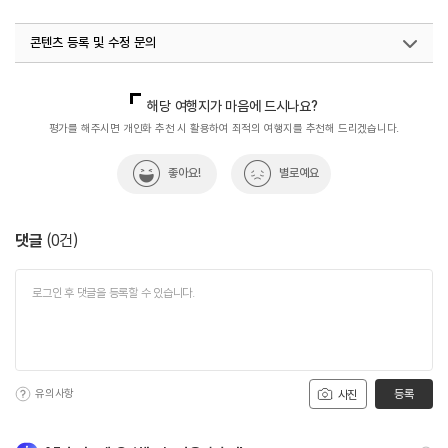
#자연좋은곳
#자연풍경
#자연환경
콘텐츠 등록 및 수정 문의
국내디지털마케팅팀
033-813-3500
해당 여행지가 마음에 드시나요?
평가를 해주시면 개인화 추천 시 활용하여 최적의 여행지를 추천해 드리겠습니다.
좋아요!
별로예요
댓글
(
0
건)
유의사항
등록
사진