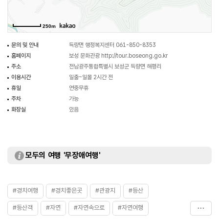
즐기면 편안한 산책을 즐길 수 있다.
250m
문의 및 안내
득량면 행정복지센터 061-850-8353
홈페이지
보성 문화관광
http://tour.boseong.go.kr
주소
전남광주통합특별시 보성군 득량면 해평리
이용시간
일출~일몰 2시간 전
휴일
연중무휴
주차
가능
화장실
있음
모두의 여행 '무장애여행'
#경치여행
#경치좋은곳
#관광지
#등산
#등산객
#자연
#자연속으로
#자연여행