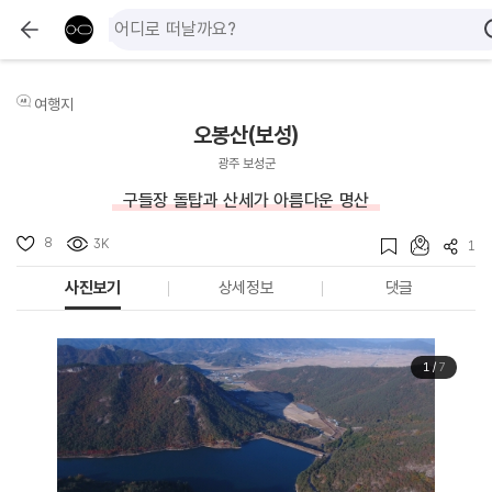
여행지
오봉산(보성)
광주 보성군
구들장 돌탑과 산세가 아름다운 명산
8
3K
1
사진보기
상세정보
댓글
1
/
7