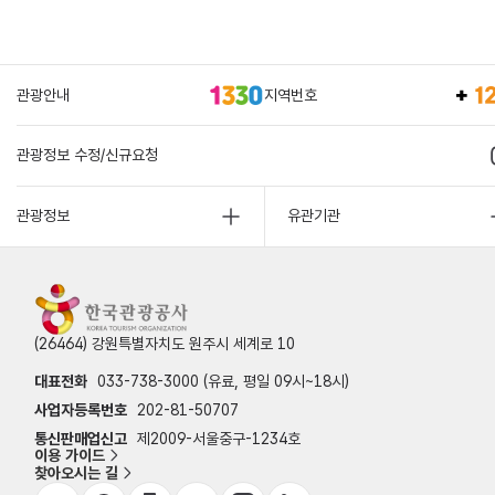
관광안내
지역번호
관광정보 수정/신규요청
관광정보
유관기관
(26464) 강원특별자치도 원주시 세계로 10
대표전화
033-738-3000 (유료, 평일 09시~18시)
사업자등록번호
202-81-50707
통신판매업신고
제2009-서울중구-1234호
이용 가이드
찾아오시는 길