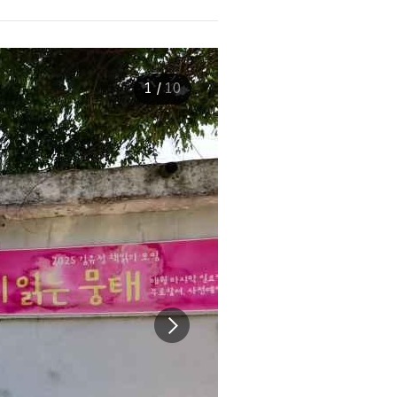
1
/
10