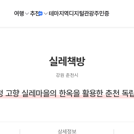
여행
추천
테마
지역
디지털
관광주민증
실레책방
강원 춘천시
 고향 실레마을의 한옥을 활용한 춘천 독
상세정보