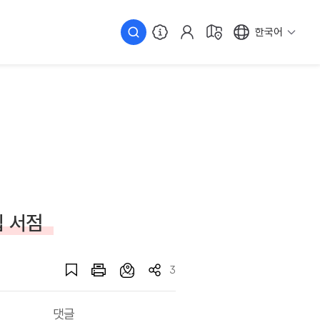
한국어
립 서점
3
댓글