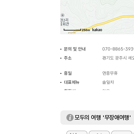
250m
문의 및 안내
070-8865-393
주소
경기도 광주시 새오
휴일
연중무휴
대표메뉴
솔잎차
화장실
있음
모두의 여행 '무장애여행'