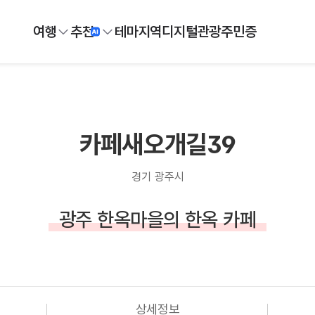
여행
추천
테마
지역
디지털
관광주민증
카페새오개길39
경기 광주시
광주 한옥마을의 한옥 카페
상세정보