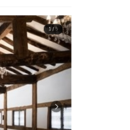
1
/
5