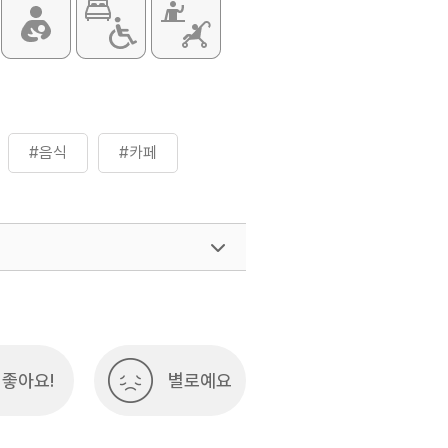
#음식
#카페
좋아요!
별로예요