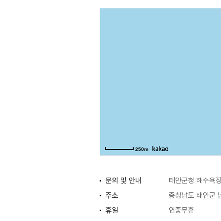
250m
문의 및 안내
태안군청 해수욕장운
주소
충청남도 태안군 
휴일
연중무휴