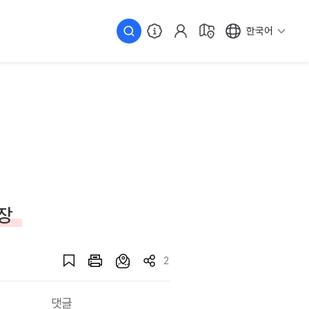
한국어
장
2
댓글