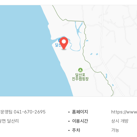
영팀 041-670-2695
홈페이지
https://www
남면 달산리
이용시간
상시 개방
주차
가능