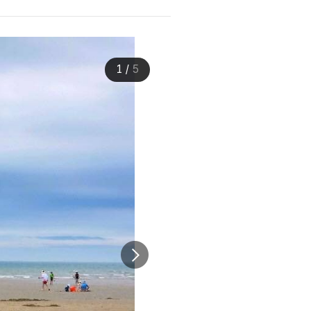
1
/
5