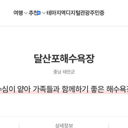
여행
추천
테마
지역
디지털
관광주민증
달산포해수욕장
충남 태안군
수심이 얕아 가족들과 함께하기 좋은 해수욕
상세정보